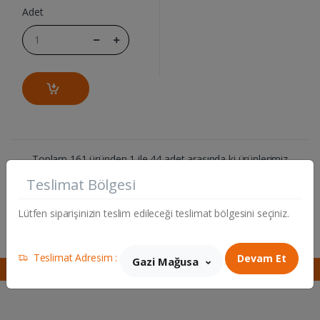
Adet
Toplam 161 üründen 1 ile 44 adet arasında ki ürünlerimiz
gösterilmektedir.
Teslimat Bölgesi
1
2
3
4
Lütfen siparişinizin teslim edileceği teslimat bölgesini seçiniz.
Teslimat Adresim :
Devam Et
Gazi Mağusa