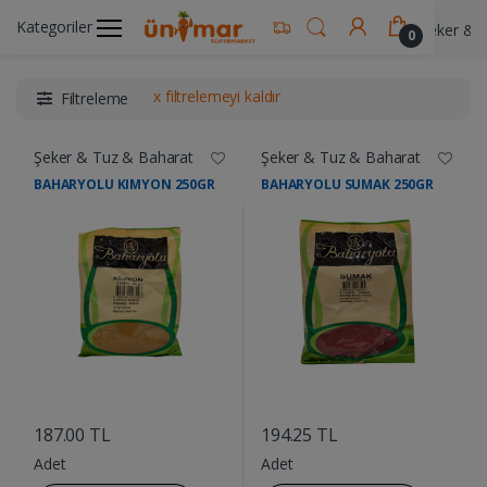
Kategoriler
Ünimar Anasayfa
Gıda & Yemek Ürünleri
Şeker & 
0
x filtrelemeyi kaldır
Filtreleme
Şeker & Tuz & Baharat
Şeker & Tuz & Baharat
BAHARYOLU KIMYON 250GR
BAHARYOLU SUMAK 250GR
....
....
187.00 TL
194.25 TL
Adet
Adet