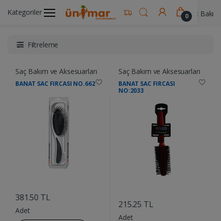
Kategoriler
Ünimar Anasayfa
Kişisel Bakım Ürünleri
Saç Bakım 
0
Filtreleme
Saç Bakım ve Aksesuarları
Saç Bakım ve Aksesuarları
BANAT SAC FIRCASI NO.662
BANAT SAC FIRCASI
NO:2033
....
....
381.50 TL
215.25 TL
Adet
Adet