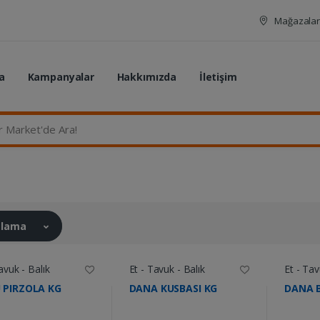
Mağazalar
a
Kampanyalar
Hakkımızda
İletişim
rket'de Ara...
ralama
avuk - Balık
Et - Tavuk - Balık
Et - Tav
 PIRZOLA KG
DANA KUSBASI KG
DANA B