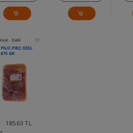
avuk - Balık
 PILIC PIRZ.OZEL
 675 GR
....
185.63 TL
et