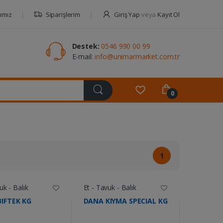
ımız
Siparişlerim
Giriş Yap
veya
Kayıt Ol
Destek:
0546 990 00 99
E-mail:
info@unimarmarket.com.tr
0
1
uk - Balık
Et - Tavuk - Balık
IFTEK KG
DANA KIYMA SPECIAL KG