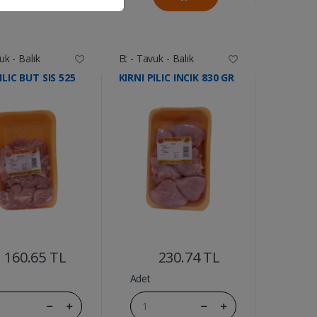
uk - Balık
Et - Tavuk - Balık
ILIC BUT SIS 525
KIRNI PILIC INCIK 830 GR
....
....
160.65 TL
230.74 TL
Adet