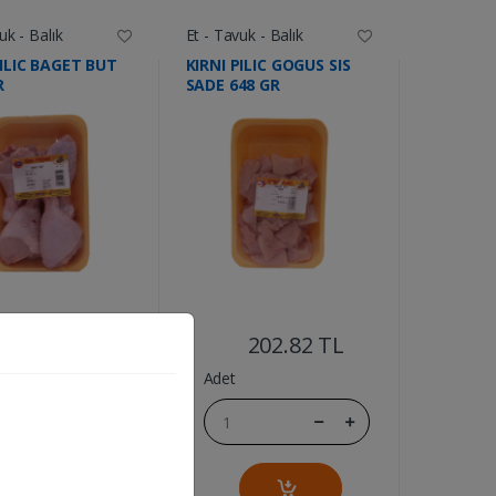
uk - Balık
Et - Tavuk - Balık
PILIC BAGET BUT
KIRNI PILIC GOGUS SIS
R
SADE 648 GR
....
....
283.61 TL
202.82 TL
Adet