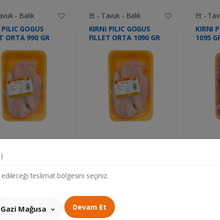
avuk - Balık
Et - Tavuk - Balık
Et - Tav
 PILIC GOGUS
KIRNI PILIC GOGUS
KIRNI 
ET ORTA 990 GR
FILLET ORTA 1090 GR
1095 G
....
....
302.94 TL
333.54 TL
i
et
Adet
Adet
 edileceği teslimat bölgesini seçiniz.
Devam Et
Gazi Mağusa