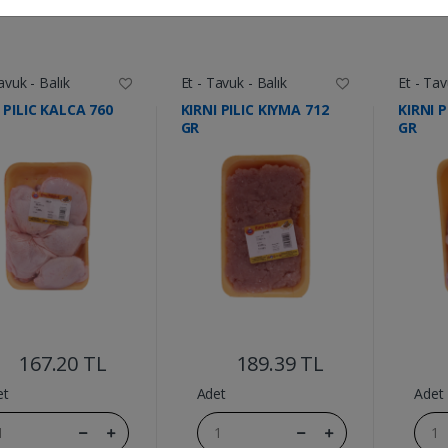
avuk - Balık
Et - Tavuk - Balık
Et - Tav
 PILIC KALCA 760
KIRNI PILIC KIYMA 712
KIRNI P
GR
GR
....
....
167.20 TL
189.39 TL
et
Adet
Adet