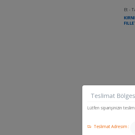
Et - T
KIRNI
FILL
Teslimat Bölges
Ad
Lütfen siparişinizin teslim
Teslimat Adresim :