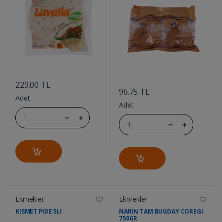
....
....
229.00 TL
96.75 TL
Adet
Adet
Ekmekler
Ekmekler
KISMET PIDE 5LI
NARIN TAM BUGDAY COREGI
750GR