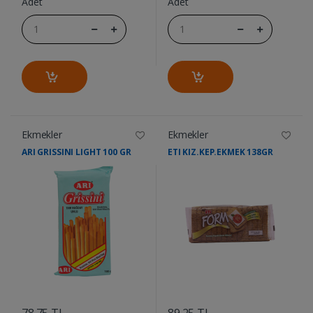
Adet
Adet
Ekmekler
Ekmekler
ARI GRISSINI LIGHT 100 GR
ETI KIZ.KEP.EKMEK 138GR
....
....
78.75 TL
89.25 TL