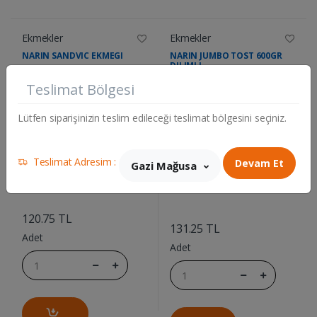
Ekmekler
Ekmekler
NARIN SANDVIC EKMEGI
NARIN JUMBO TOST 600GR
DILIMLI
Teslimat Bölgesi
Lütfen siparişinizin teslim edileceği teslimat bölgesini seçiniz.
Teslimat Adresim :
Devam Et
Gazi Mağusa
....
....
120.75 TL
131.25 TL
Adet
Adet