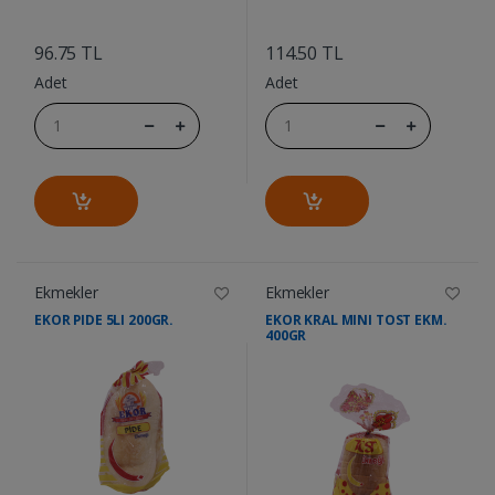
....
....
96.75 TL
114.50 TL
Adet
Adet
Ekmekler
Ekmekler
EKOR PIDE 5LI 200GR.
EKOR KRAL MINI TOST EKM.
400GR