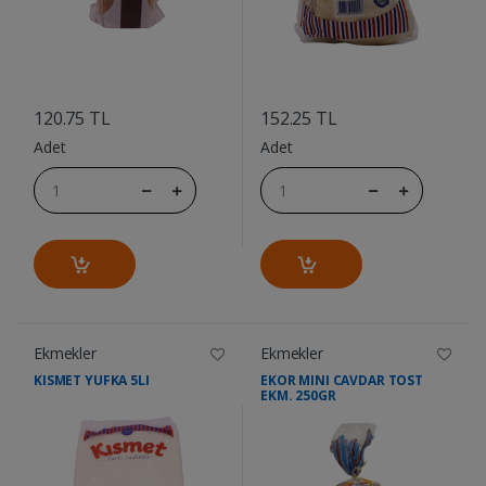
....
....
120.75 TL
152.25 TL
Adet
Adet
Ekmekler
Ekmekler
KISMET YUFKA 5LI
EKOR MINI CAVDAR TOST
EKM. 250GR