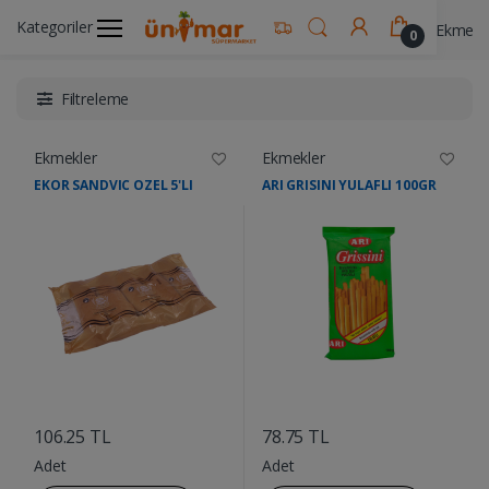
Kategoriler
Ünimar Anasayfa
Süt ve Kahvaltılık Ürünler
Ekmekl
0
Filtreleme
Ekmekler
Ekmekler
EKOR SANDVIC OZEL 5'LI
ARI GRISINI YULAFLI 100GR
....
....
106.25 TL
78.75 TL
Adet
Adet