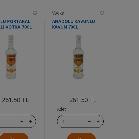
Vodka
LU PORTAKAL
ANADOLU KAVUNLU
LI VOTKA 70CL
KAVUN 70CL
....
....
261.50 TL
261.50 TL
Adet