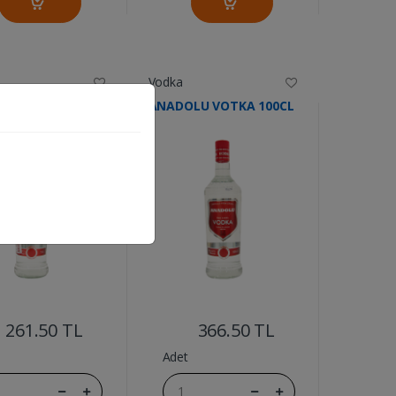
Vodka
LU VOTKA 70CL
ANADOLU VOTKA 100CL
....
....
261.50 TL
366.50 TL
Adet