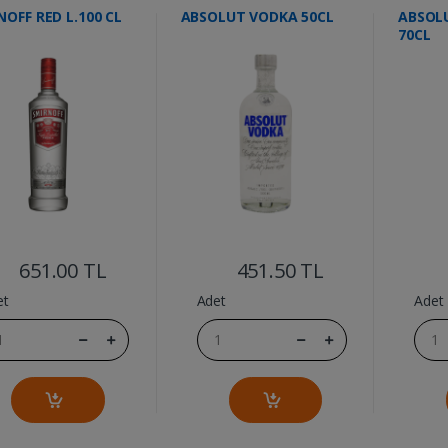
NOFF RED L.100 CL
ABSOLUT VODKA 50CL
ABSOL
70CL
....
....
651.00 TL
451.50 TL
et
Adet
Adet