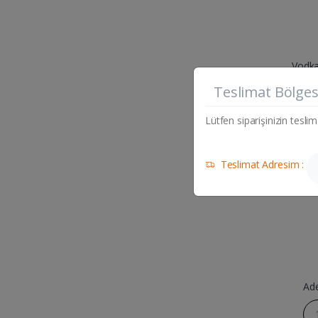
Vodk
ANAD
Teslimat Bölges
Lütfen siparişinizin teslim
Teslimat Adresim :
Ad