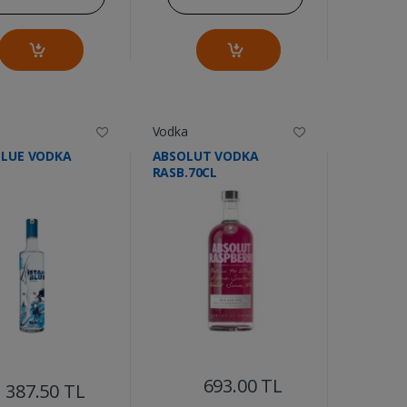
Vodka
BLUE VODKA
ABSOLUT VODKA
RASB.70CL
....
....
693.00 TL
387.50 TL