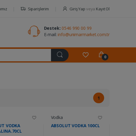
ımız
Siparişlerim
Giriş Yap
veya
Kayıt Ol
Destek:
0546 990 00 99
E-mail:
info@unimarmarket.com.tr
0
1
Vodka
UT VODKA
ABSOLUT VODKA 100CL
LINA.70CL