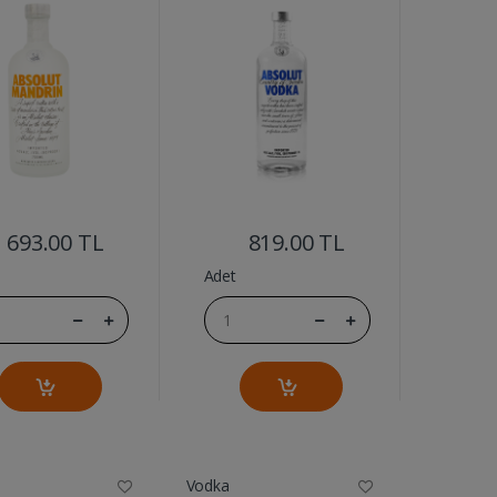
....
....
693.00 TL
819.00 TL
Adet
Vodka