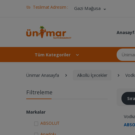
Teslimat Adresim :
Gazi Mağusa
Anasayf
Ünimar Ma
Tüm Kategoriler
Ünimar Anasayfa
Alkollü İçecekler
Vodk
Filtreleme
Sı
Markalar
Vodk
ABSOLUT
ABSO
Anadolu