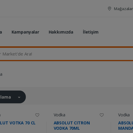
Mağazalar
a
Kampanyalar
Hakkımızda
İletişim
rket'de Ara...
a
ralama
a
Vodka
Vodka
LUT VOTKA 70 CL
ABSOLUT CITRON
ABSOL
VODKA 70ML
MANDA