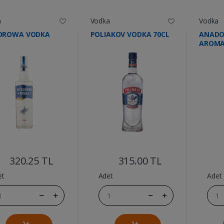
a
Vodka
Vodka
OROWA VODKA
POLIAKOV VODKA 70CL
ANADO
AROMA
....
....
320.25 TL
315.00 TL
et
Adet
Adet