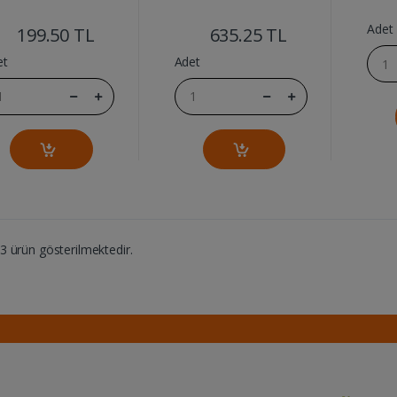
....
....
Adet
199.50 TL
635.25 TL
et
Adet
 ürün gösterilmektedir.