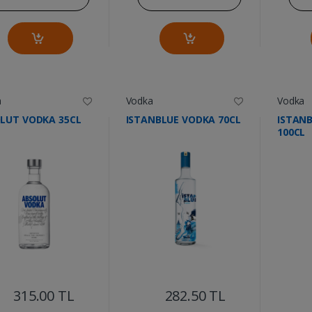
a
Vodka
Vodka
LUT VODKA 35CL
ISTANBLUE VODKA 70CL
ISTAN
100CL
....
....
315.00 TL
282.50 TL