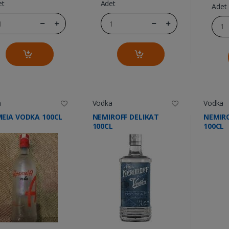
et
Adet
Adet
a
Vodka
Vodka
EIA VODKA 100CL
NEMIROFF DELIKAT
NEMIRO
100CL
100CL