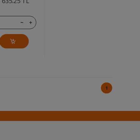
635.25 TL
1