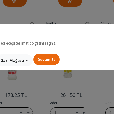
a
Vodka
Vodka
OLU VOTKA 35CL
ANADOLU VODKA
ANADO
i
LIMON 70CL
 edileceği teslimat bölgesini seçiniz.
Devam Et
Gazi Mağusa
....
....
173.25 TL
261.50 TL
et
Adet
Adet