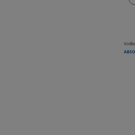
Vodk
ABSO