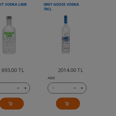
UT VODKA LIME
GREY GOOSE VODKA
70CL
....
....
693.00 TL
2014.00 TL
Adet