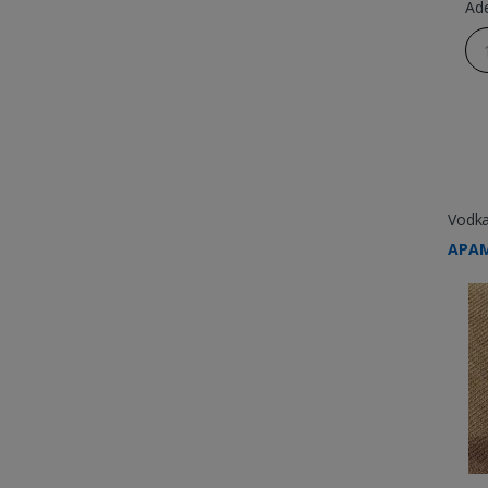
Ad
Vodk
APAM