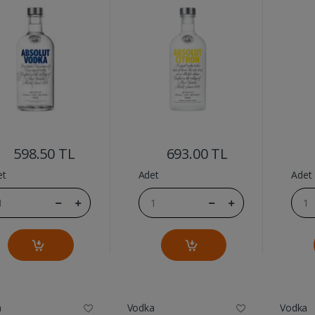
....
....
598.50 TL
693.00 TL
et
Adet
Adet
a
Vodka
Vodka