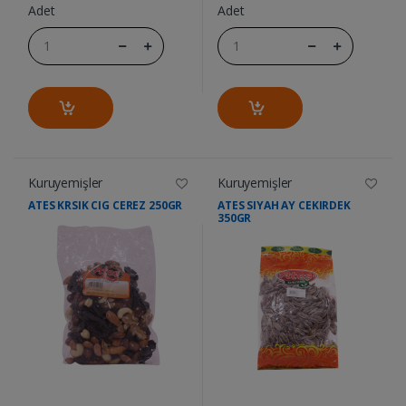
Adet
Adet
Kuruyemişler
Kuruyemişler
ATES KRSIK CIG CEREZ 250GR
ATES SIYAH AY CEKIRDEK
350GR
....
....