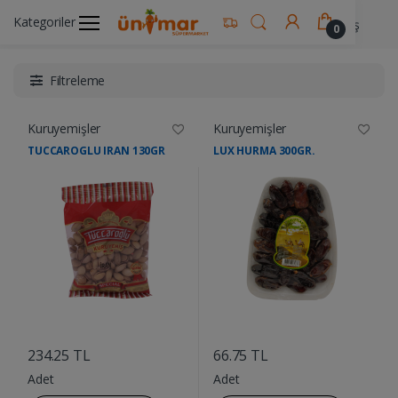
Kategoriler
Ünimar Anasayfa
Çikolata & Şekerleme & Kuruyemiş
0
Filtreleme
Kuruyemişler
Kuruyemişler
TUCCAROGLU IRAN 130GR
LUX HURMA 300GR.
....
....
234.25 TL
66.75 TL
Adet
Adet