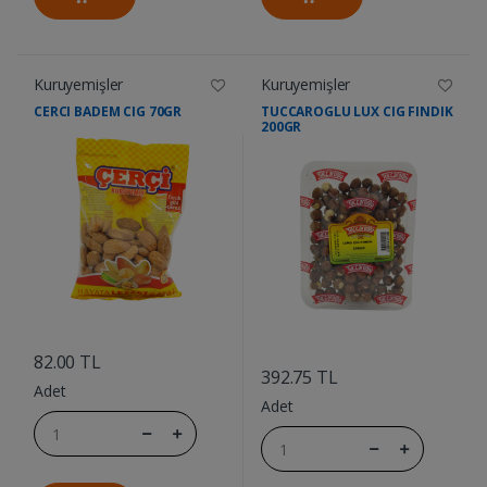
Kuruyemişler
Kuruyemişler
CERCI BADEM CIG 70GR
TUCCAROGLU LUX CIG FINDIK
200GR
....
....
82.00 TL
392.75 TL
Adet
Adet