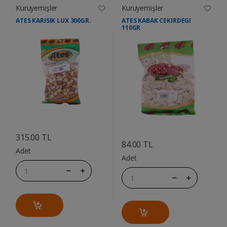
Kuruyemişler
Kuruyemişler
ATES KARISIK LUX 300GR.
ATES KABAK CEKIRDEGI
110GR
....
....
315.00 TL
84.00 TL
Adet
Adet