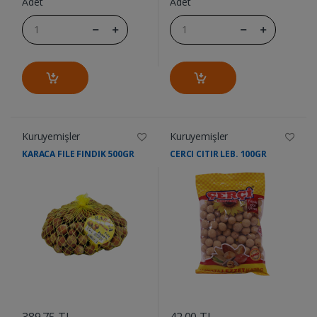
Adet
Adet
Kuruyemişler
Kuruyemişler
KARACA FILE FINDIK 500GR
CERCI CITIR LEB. 100GR
....
....
389.75 TL
42.00 TL