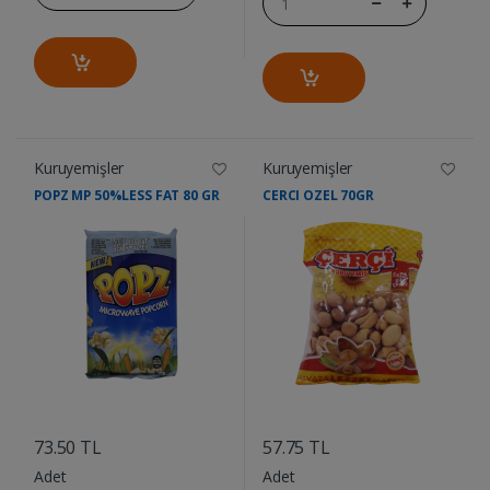
Kuruyemişler
Kuruyemişler
POPZ MP 50%LESS FAT 80 GR
CERCI OZEL 70GR
....
....
73.50 TL
57.75 TL
Adet
Adet