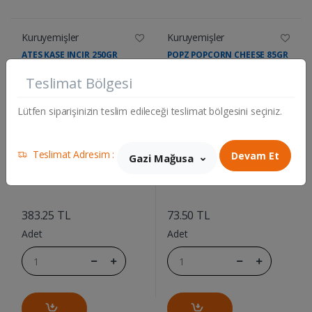
Kuruyemişler
Kuruyemişler
ATES KASE INCIR 250GR
POPZ POPCORN CHEESE 85GR
Teslimat Bölgesi
Lütfen siparişinizin teslim edileceği teslimat bölgesini seçiniz.
Teslimat Adresim :
Devam Et
Gazi Mağusa
....
....
383.25 TL
73.50 TL
Adet
Adet