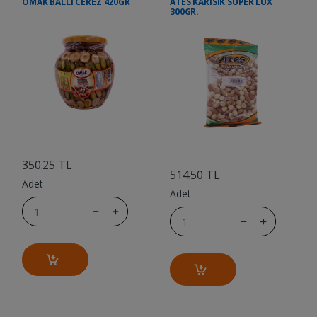
OMAK BALLI CEREZ 420GR
ATES KARISIK SUPER LUX
300GR.
....
....
350.25 TL
514.50 TL
Adet
Adet