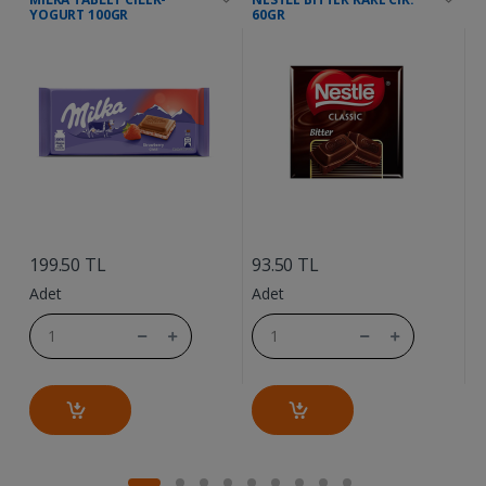
YOGURT 100GR
60GR
....
....
6
199.50 TL
93.50 TL
A
Adet
Adet