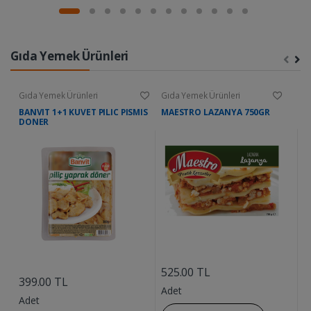
Gıda Yemek Ürünleri
Gıda Yemek Ürünleri
Gıda Yemek Ürünleri
G
BANVIT 1+1 KUVET PILIC PISMIS
MAESTRO LAZANYA 750GR
D
DONER
....
....
525.00 TL
9
399.00 TL
Adet
A
Adet