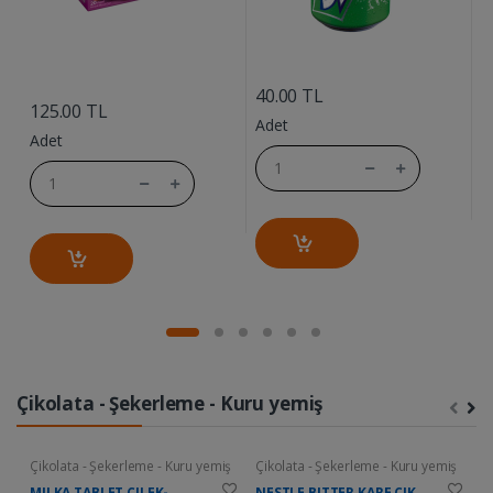
....
....
40.00 TL
7
125.00 TL
Adet
A
Adet
Çikolata - Şekerleme - Kuru yemiş
Çikolata - Şekerleme - Kuru yemiş
Çikolata - Şekerleme - Kuru yemiş
Ç
MILKA TABLET CILEK-
NESTLE BITTER KARE CIK.
D