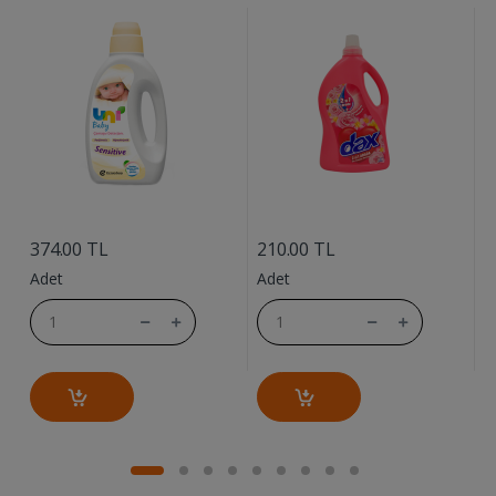
....
....
9
374.00 TL
210.00 TL
A
Adet
Adet