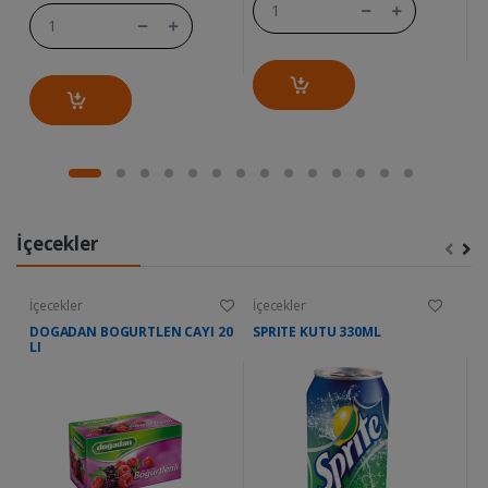
İçecekler
İçecekler
İçecekler
İç
DOGADAN BOGURTLEN CAYI 20
SPRITE KUTU 330ML
M
LI