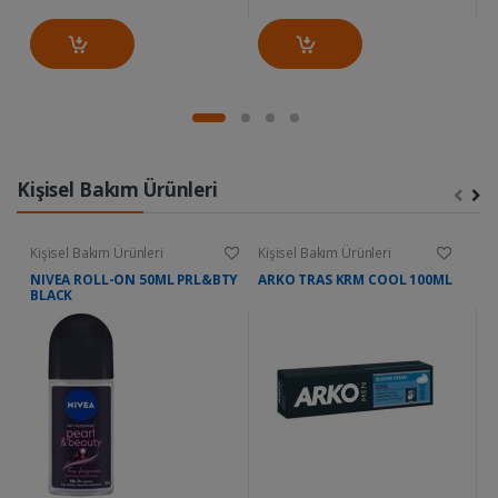
Kişisel Bakım Ürünleri
Kişisel Bakım Ürünleri
Kişisel Bakım Ürünleri
Ki
NIVEA ROLL-ON 50ML PRL&BTY
ARKO TRAS KRM COOL 100ML
D
BLACK
W