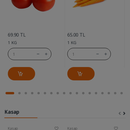
....
....
69.90 TL
65.00 TL
7
1 KG
1 KG
1
Kasap
Kasap
Kasap
K