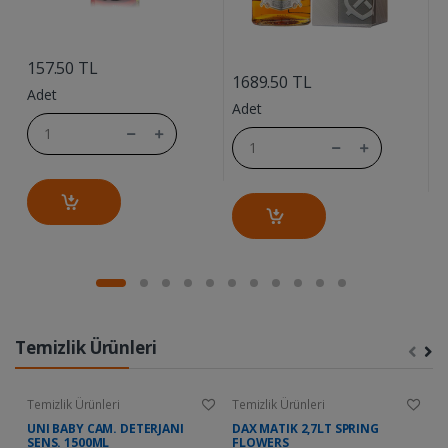
....
....
157.50 TL
1
1689.50 TL
Adet
A
Adet
Temizlik Ürünleri
Temizlik Ürünleri
Temizlik Ürünleri
Te
UNI BABY CAM. DETERJANI
DAX MATIK 2,7LT SPRING
D
SENS. 1500ML
FLOWERS