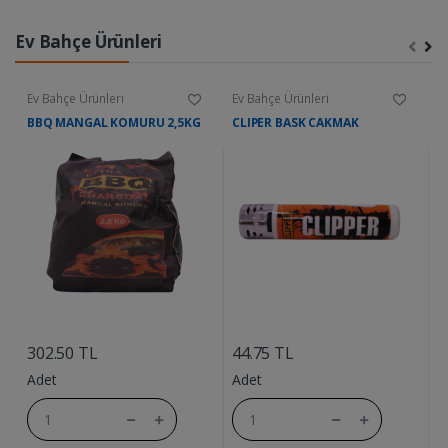
Ev Bahçe Ürünleri
Ev Bahçe Ürünleri
Ev Bahçe Ürünleri
E
BBQ MANGAL KOMURU 2,5KG
CLIPER BASK CAKMAK
A
....
....
302.50 TL
44.75 TL
6
Adet
Adet
A