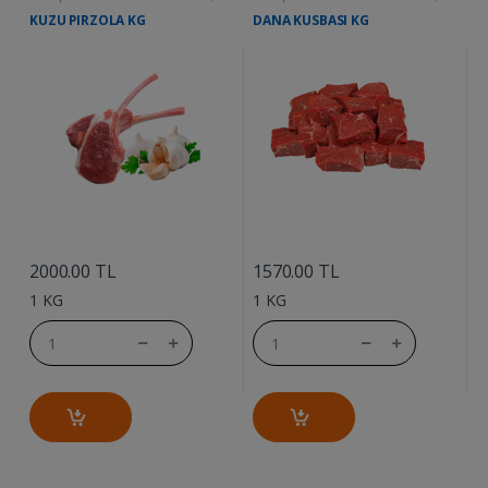
KUZU PIRZOLA KG
DANA KUSBASI KG
D
....
....
2000.00 TL
1570.00 TL
1
1 KG
1 KG
1