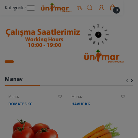
Kategoriler
0
Manav
Manav
Manav
M
DOMATES KG
HAVUC KG
K