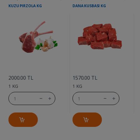
KUZU PIRZOLA KG
DANA KUSBASI KG
D
....
....
2000.00 TL
1570.00 TL
1
1 KG
1 KG
1