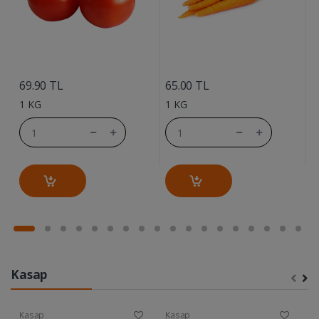
....
....
69.90 TL
65.00 TL
7
1 KG
1 KG
1
Kasap
Kasap
Kasap
K