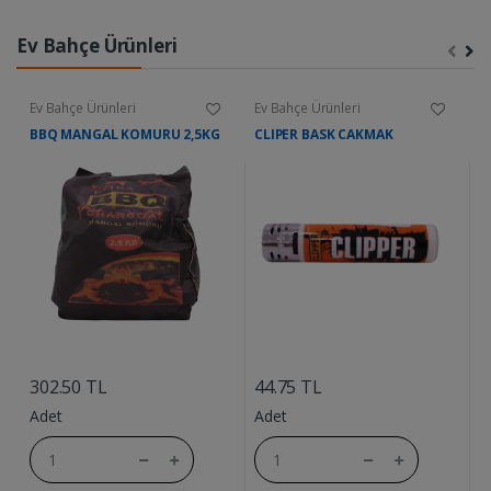
Ev Bahçe Ürünleri
Ev Bahçe Ürünleri
Ev Bahçe Ürünleri
E
BBQ MANGAL KOMURU 2,5KG
CLIPER BASK CAKMAK
A
....
....
302.50 TL
44.75 TL
6
Adet
Adet
A