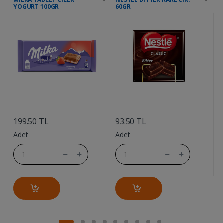
YOGURT 100GR
60GR
....
....
6
199.50 TL
93.50 TL
A
Adet
Adet