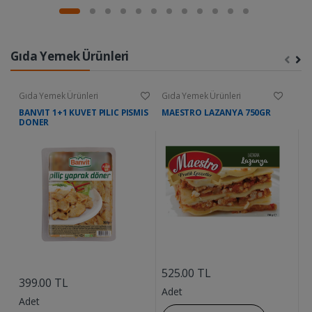
Gıda Yemek Ürünleri
Gıda Yemek Ürünleri
Gıda Yemek Ürünleri
G
BANVIT 1+1 KUVET PILIC PISMIS
MAESTRO LAZANYA 750GR
D
DONER
....
....
525.00 TL
9
399.00 TL
Adet
A
Adet