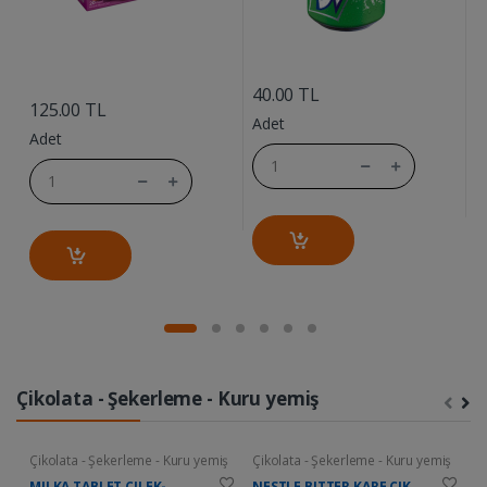
....
....
40.00 TL
7
125.00 TL
Adet
A
Adet
Çikolata - Şekerleme - Kuru yemiş
Çikolata - Şekerleme - Kuru yemiş
Çikolata - Şekerleme - Kuru yemiş
Ç
MILKA TABLET CILEK-
NESTLE BITTER KARE CIK.
D