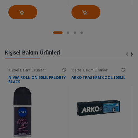
Kişisel Bakım Ürünleri
Kişisel Bakım Ürünleri
Kişisel Bakım Ürünleri
Ki
NIVEA ROLL-ON 50ML PRL&BTY
ARKO TRAS KRM COOL 100ML
D
BLACK
W