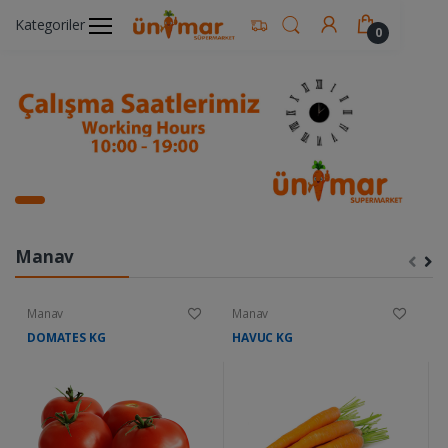
Kategoriler
0
Manav
Manav
Manav
M
DOMATES KG
HAVUC KG
K