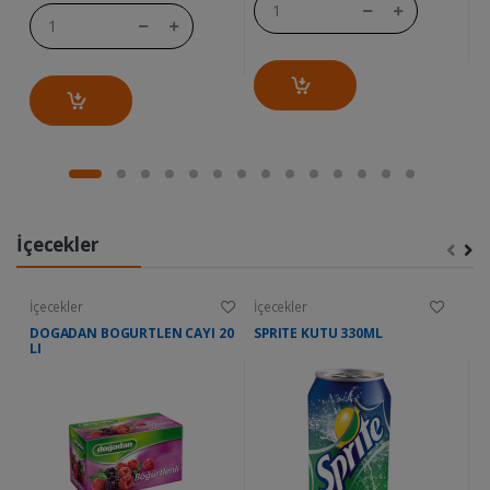
İçecekler
İçecekler
İçecekler
İç
DOGADAN BOGURTLEN CAYI 20
SPRITE KUTU 330ML
M
LI