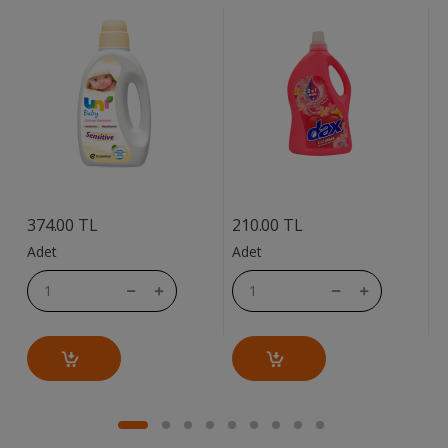
....
....
9
374.00 TL
210.00 TL
A
Adet
Adet