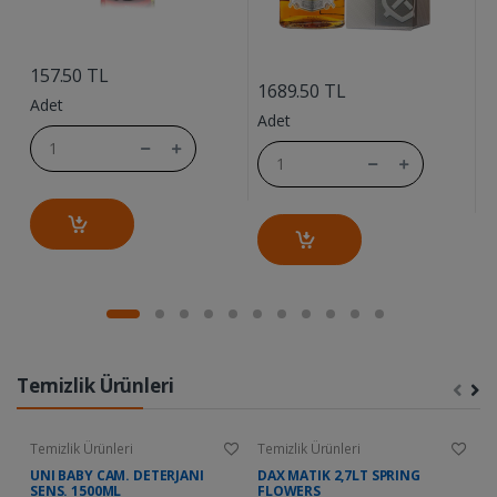
....
....
157.50 TL
1
1689.50 TL
Adet
A
Adet
Temizlik Ürünleri
Temizlik Ürünleri
Temizlik Ürünleri
Te
UNI BABY CAM. DETERJANI
DAX MATIK 2,7LT SPRING
D
SENS. 1500ML
FLOWERS