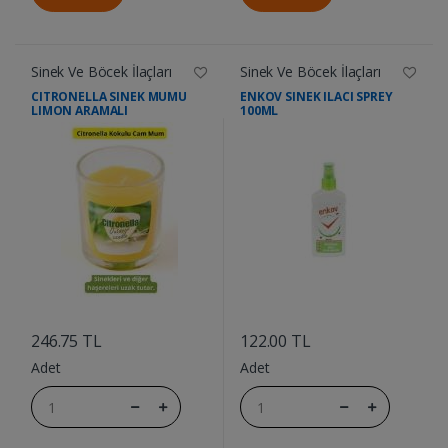
Sinek Ve Böcek İlaçları
Sinek Ve Böcek İlaçları
CITRONELLA SINEK MUMU
ENKOV SINEK ILACI SPREY
LIMON ARAMALI
100ML
....
....
246.75 TL
122.00 TL
Adet
Adet