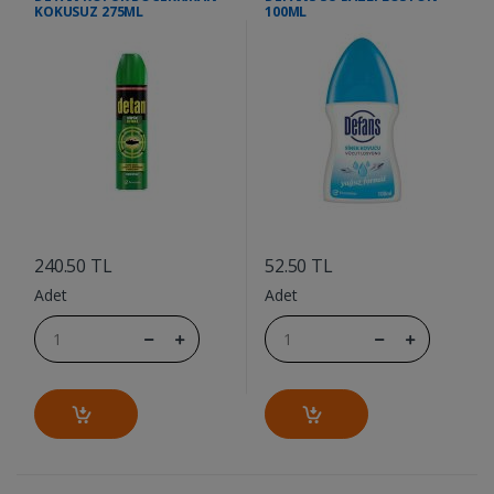
KOKUSUZ 275ML
100ML
....
....
240.50 TL
52.50 TL
Adet
Adet