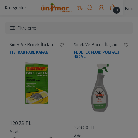
Kategoriler
Ünimar Anasayfa
Temizlik Ürünleri
Sinek Ve Böcek İ
0
Filtreleme
Sinek Ve Böcek İlaçları
Sinek Ve Böcek İlaçları
TIBTRAB FARE KAPANI
FLUETEX FLUID POMPALI
450ML
....
....
120.75 TL
229.00 TL
Adet
Adet