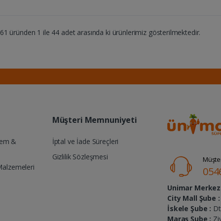
1 üründen 1 ile 44 adet arasında ki ürünlerimiz gösterilmektedir.
Müşteri Memnuniyeti
Yem &
İptal ve İade Süreçleri
Gizlilik Sözleşmesi
Müşter
Malzemeleri
054
Unimar Merkez 
City Mall Şube :
İskele Şube :
Dt.
Maraş Şube :
Zi