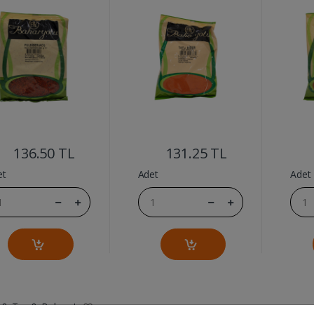
....
....
136.50 TL
131.25 TL
et
Adet
Adet
 & Tuz & Baharat