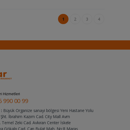
1
2
3
4
i Hizmetleri
6 990 00 99
:
Büyük Organize sanayi bölgesi Yeni Hastane Yolu
Şht. İbrahim Kazım Cad. City Mall Avm
 Temel Zeki Cad. Avkıran Center İskele
ya Gökalp Cad. Can Bulat Mah. No:8 Maraş