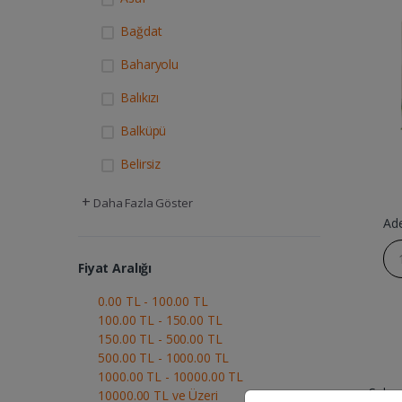
Bağdat
Baharyolu
Balıkızı
Balküpü
Belirsiz
+
Daha Fazla Göster
Ad
Fiyat Aralığı
0.00 TL - 100.00 TL
100.00 TL - 150.00 TL
150.00 TL - 500.00 TL
500.00 TL - 1000.00 TL
1000.00 TL - 10000.00 TL
Şeker
10000.00 TL ve Üzeri