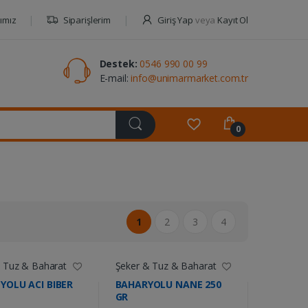
ımız
Siparişlerim
Giriş Yap
veya
Kayıt Ol
Destek:
0546 990 00 99
E-mail:
info@unimarmarket.com.tr
0
1
2
3
4
 Tuz & Baharat
Şeker & Tuz & Baharat
YOLU ACI BIBER
BAHARYOLU NANE 250
GR