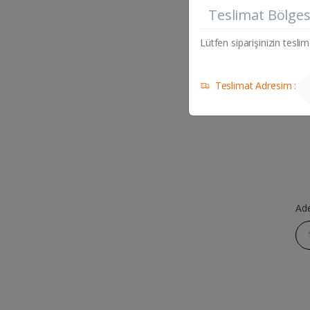
BAGD
Teslimat Bölges
CAM 
Lütfen siparişinizin teslim
Teslimat Adresim :
Ad