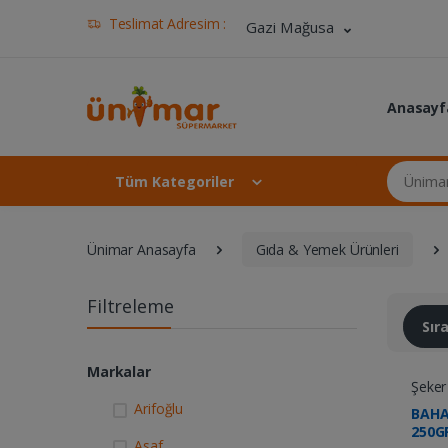
Teslimat Adresim :
Gazi Mağusa
Anasayf
Ünimar Ma
Tüm Kategoriler
Ünimar Anasayfa
Gıda & Yemek Ürünleri
Filtreleme
Sı
Markalar
Şeker
Arifoğlu
BAHA
250G
Asaf