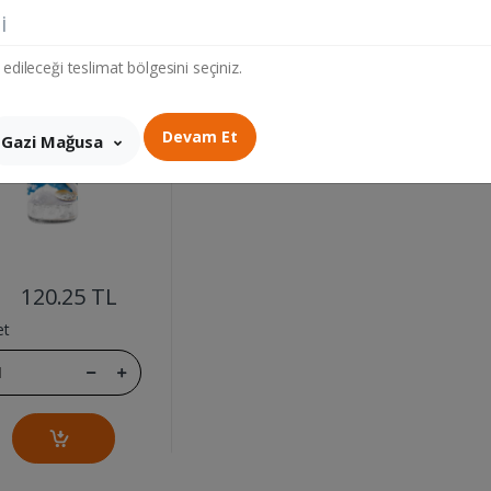
AT DENIZ TUZU
i
110GR
 edileceği teslimat bölgesini seçiniz.
Devam Et
Gazi Mağusa
....
120.25 TL
et