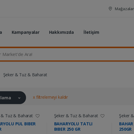
Mağazalar
a
Kampanyalar
Hakkımızda
İletişim
rket'de Ara...
Şeker & Tuz & Baharat
x filtrelemeyi kaldır
ralama
 & Tuz & Baharat
Şeker & Tuz & Baharat
Şeker &
RYOLU PUL BIBER
BAHARYOLU TATLI
BAHAR 
R
BIBER 250 GR
250GR