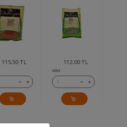
....
....
115.50 TL
112.00 TL
Adet