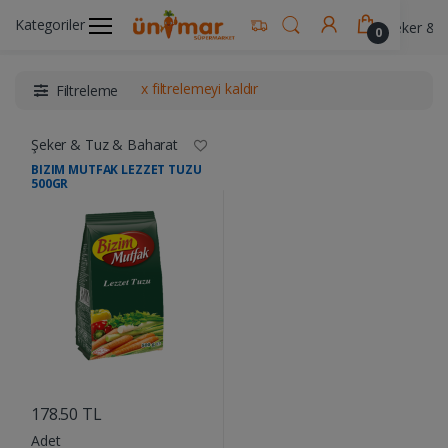
Kategoriler
Ünimar Anasayfa
Gıda & Yemek Ürünleri
Şeker & 
0
x filtrelemeyi kaldır
Filtreleme
Şeker & Tuz & Baharat
BIZIM MUTFAK LEZZET TUZU
500GR
....
178.50 TL
Adet