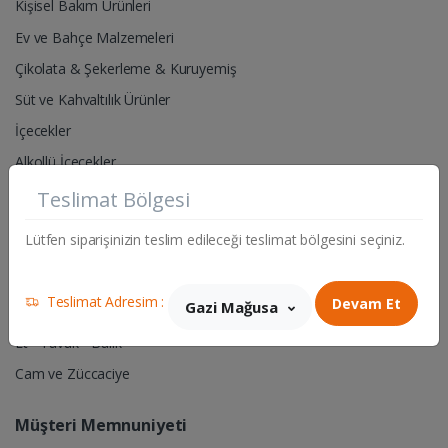
Kişisel Bakım Ürünleri
Ev ve Bahçe Malzemeleri
Çikolata & Şekerleme & Kuruyemiş
Süt ve Kahvaltılık Ürünler
İçecekler
Alkollü İçecekler
Teslimat Bölgesi
Pet Shop- Hayvan Yem & Aksesuarları
Lütfen siparişinizin teslim edileceği teslimat bölgesini seçiniz.
Hırdavat & Elektrik Malzemeleri
Sigara & Tütün
Teslimat Adresim :
Devam Et
Gazi Mağusa
Manav
Et - Tavuk - Balık
Cam ve Züccaciye
Müşteri Memnuniyeti