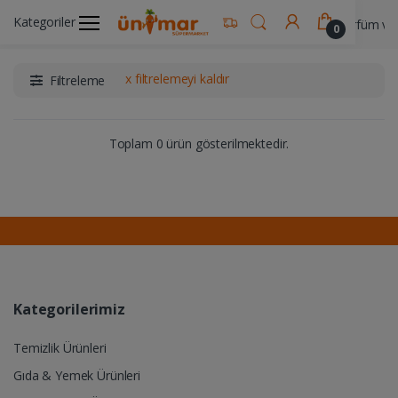
Kategoriler
Ünimar Anasayfa
Kişisel Bakım Ürünleri
Parfüm ve
0
x filtrelemeyi kaldır
Filtreleme
Toplam 0 ürün gösterilmektedir.
Kategorilerimiz
Temizlik Ürünleri
Gıda & Yemek Ürünleri