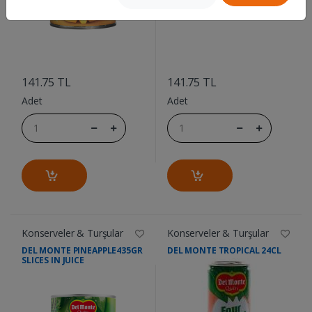
....
....
141.75 TL
141.75 TL
Adet
Adet
Konserveler & Turşular
Konserveler & Turşular
DEL MONTE PINEAPPLE435GR
DEL MONTE TROPICAL 24CL
SLICES IN JUICE