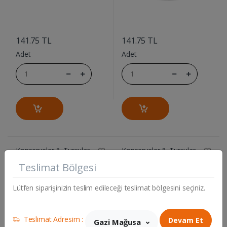
....
....
141.75 TL
141.75 TL
Adet
Adet
Konserveler & Turşular
Konserveler & Turşular
DEL MONTE PINEAPLE IN
DEL MONTE TUNA CHUNKS
Teslimat Bölgesi
SYRUP 435GR
2*185GR
Lütfen siparişinizin teslim edileceği teslimat bölgesini seçiniz.
Teslimat Adresim :
Devam Et
Gazi Mağusa