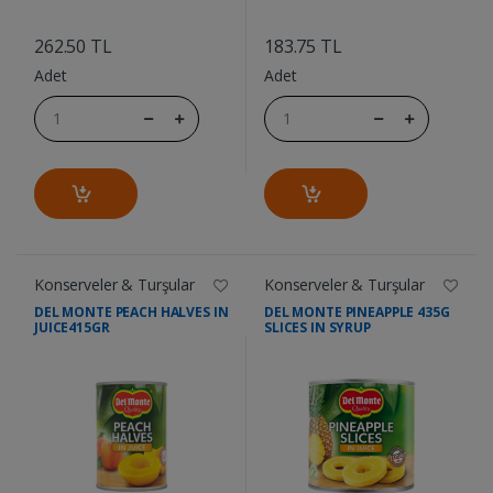
....
....
262.50 TL
183.75 TL
Adet
Adet
Konserveler & Turşular
Konserveler & Turşular
DEL MONTE PEACH HALVES IN
DEL MONTE PINEAPPLE 435G
JUICE415GR
SLICES IN SYRUP