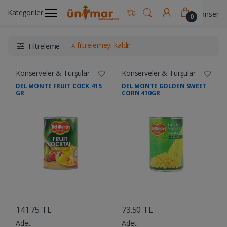
Kategoriler
Ünimar Anasayfa
Gıda & Yemek Ürünleri
Konservel
0
x filtrelemeyi kaldır
Filtreleme
Konserveler & Turşular
Konserveler & Turşular
DEL MONTE FRUIT COCK.415
DEL MONTE GOLDEN SWEET
GR
CORN 410GR
....
....
141.75 TL
73.50 TL
Adet
Adet