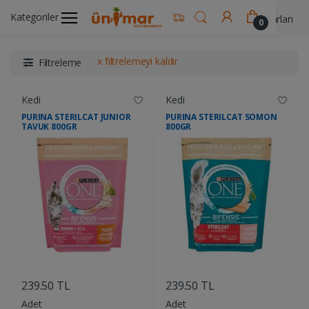
Kategoriler
Ünimar Anasayfa
Pet Shop- Hayvan Yem & Aksesuarları
0
x filtrelemeyi kaldır
Filtreleme
Kedi
Kedi
PURINA STERILCAT JUNIOR
PURINA STERILCAT SOMON
TAVUK 800GR
800GR
....
....
239.50 TL
239.50 TL
Adet
Adet