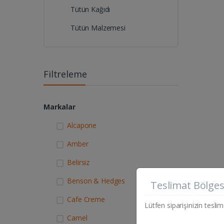
Tütün Kağıdı
Tütün Malzemesi
Filtreleme
Markalar
Alcapone
Amber
Belirsiz
Benson & Hedges
Teslimat Bölges
Cafe Creme
Lütfen siparişinizin teslim
Camel