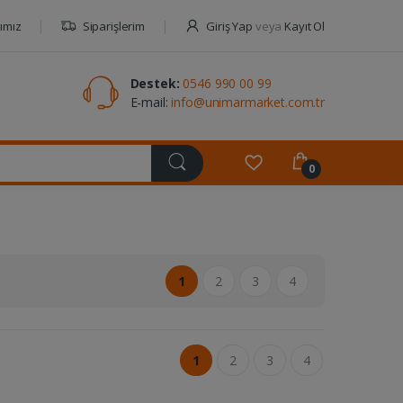
ımız
Siparişlerim
Giriş Yap
veya
Kayıt Ol
Destek:
0546 990 00 99
E-mail:
info@unimarmarket.com.tr
0
1
2
3
4
1
2
3
4