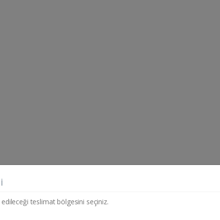
i
 edileceği teslimat bölgesini seçiniz.