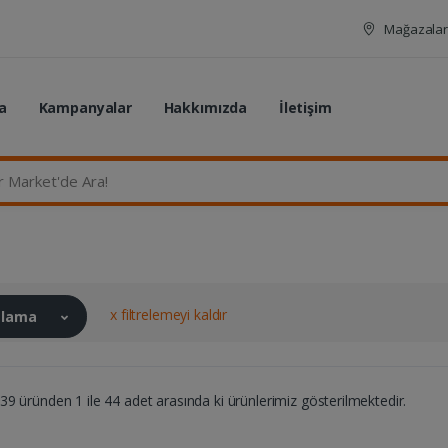
Mağazalar
a
Kampanyalar
Hakkımızda
İletişim
rket'de Ara...
x filtrelemeyi kaldır
ralama
9 üründen 1 ile 44 adet arasında ki ürünlerimiz gösterilmektedir.