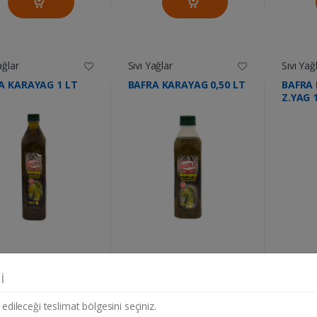
ağlar
Sıvı Yağlar
Sıvı Yağ
A KARAYAG 1 LT
BAFRA KARAYAG 0,50 LT
BAFRA 
Z.YAG 
....
....
1371.50 TL
748.75 TL
i
et
Adet
Adet
 edileceği teslimat bölgesini seçiniz.