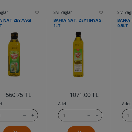
ağlar
Sıvı Yağlar
Sıvı Yağ
A NAT.ZEY.YAGI
BAFRA NAT. ZEYTINYAGI
BAFRA 
LT
1LT
0,5LT
....
....
560.75 TL
1071.00 TL
et
Adet
Adet