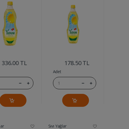
....
....
336.00 TL
178.50 TL
Adet
lar
Sıvı Yağlar