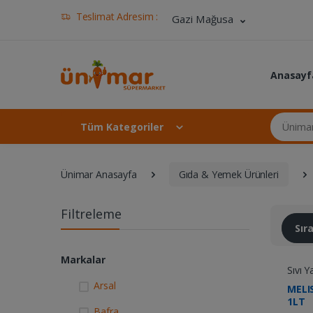
Teslimat Adresim :
Gazi Mağusa
Anasayf
Ünimar Ma
Tüm Kategoriler
Ünimar Anasayfa
Gıda & Yemek Ürünleri
Filtreleme
Sı
Markalar
Sıvı Y
Arsal
MELI
1LT
Bafra