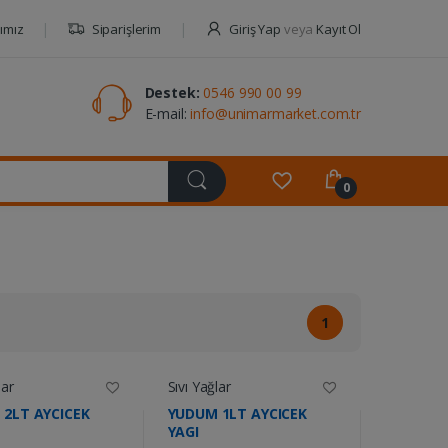
ımız
Siparişlerim
Giriş Yap
veya
Kayıt Ol
Destek:
0546 990 00 99
E-mail:
info@unimarmarket.com.tr
0
1
lar
Sıvı Yağlar
2LT AYCICEK
YUDUM 1LT AYCICEK
YAGI