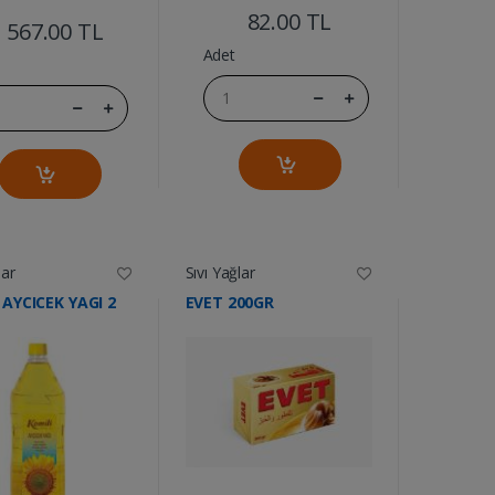
82.00 TL
567.00 TL
Adet
lar
Sıvı Yağlar
 AYCICEK YAGI 2
EVET 200GR
....