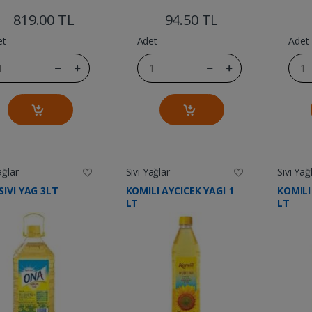
819.00 TL
94.50 TL
et
Adet
Adet
ağlar
Sıvı Yağlar
Sıvı Yağ
SIVI YAG 3LT
KOMILI AYCICEK YAGI 1
KOMILI
LT
LT