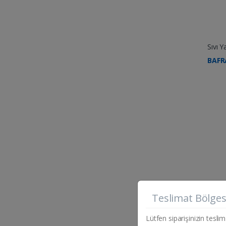
Sıvı Y
BAFR
Teslimat Bölges
Ad
Lütfen siparişinizin teslim