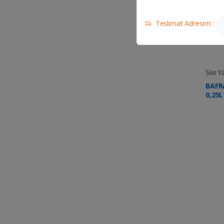
Teslimat Adresim :
Sıvı Y
BAFR
0,25