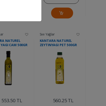
lar
Sıvı Yağlar
RA NATUREL
KANTARA NATUREL
 YAGI CAM 500GR
ZEYTINYAGI PET 500GR
....
....
553.50 TL
560.25 TL