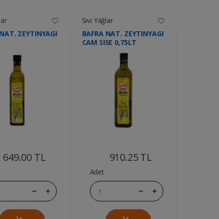
lar
Sıvı Yağlar
NAT. ZEYTINYAGI
BAFRA NAT. ZEYTINYAGI
CAM SISE 0,75LT
....
....
649.00 TL
910.25 TL
Adet