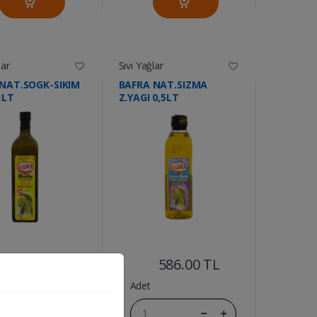
lar
Sıvı Yağlar
NAT.SOGK-SIKIM
BAFRA NAT.SIZMA
1LT
Z.YAGI 0,5LT
....
....
1123.50 TL
586.00 TL
Adet