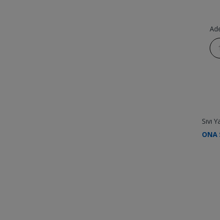
Ad
Sıvı Y
ONA 