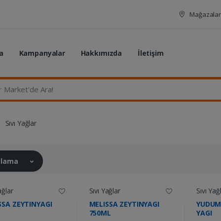
Mağazalar
a
Kampanyalar
Hakkımızda
İletişim
rket'de Ara...
Sıvı Yağlar
ralama
ağlar
Sıvı Yağlar
Sıvı Yağ
SSA ZEYTINYAGI
MELISSA ZEYTINYAGI
YUDUM 
750ML
YAGI