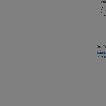
Ad
Sıvı Y
ISKE
ZEYT