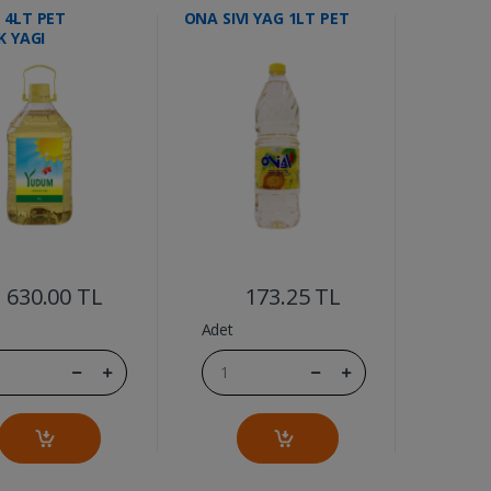
 4LT PET
ONA SIVI YAG 1LT PET
K YAGI
....
....
630.00 TL
173.25 TL
Adet