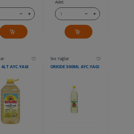
Adet
lar
Sıvı Yağlar
 4LT AYC.YAGI
ORKIDE 500ML AYC.YAGI
....
....