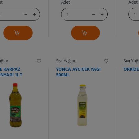
et
Adet
Adet
ağlar
Sıvı Yağlar
Sıvı Yağ
LE KARPAZ
YONCA AYCICEK YAGI
ORKIDE
INYAGI 1LT
500ML
....
....