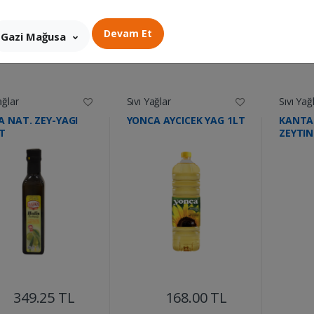
Devam Et
Gazi Mağusa
ağlar
Sıvı Yağlar
Sıvı Yağ
A NAT. ZEY-YAGI
YONCA AYCICEK YAG 1LT
KANTA
LT
ZEYTIN
....
....
349.25 TL
168.00 TL