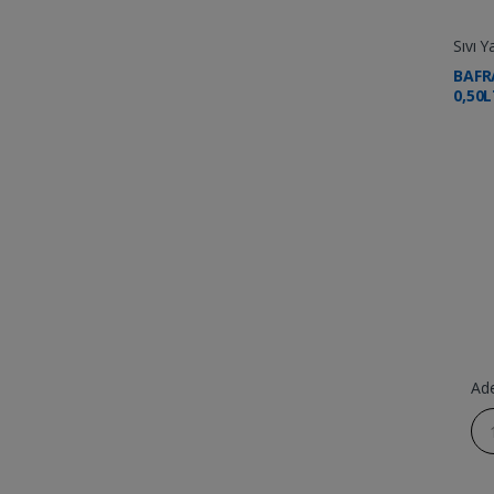
Sıvı Y
BAFR
0,50
Ad