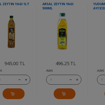
L ZEYTIN YAGI 1LT
ARSAL ZEYTIN YAGI
YUDUM
500ML
AYCICE
....
....
945.00 TL
496.25 TL
et
Adet
Adet