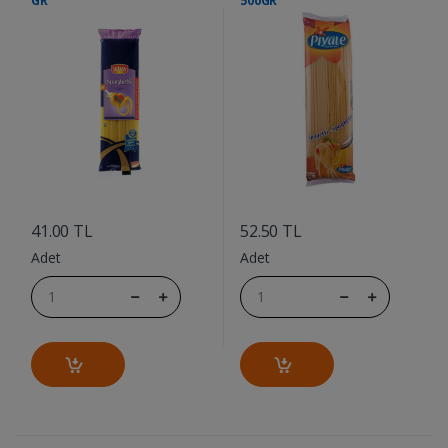
GR
500GR
....
....
41.00 TL
52.50 TL
Adet
Adet