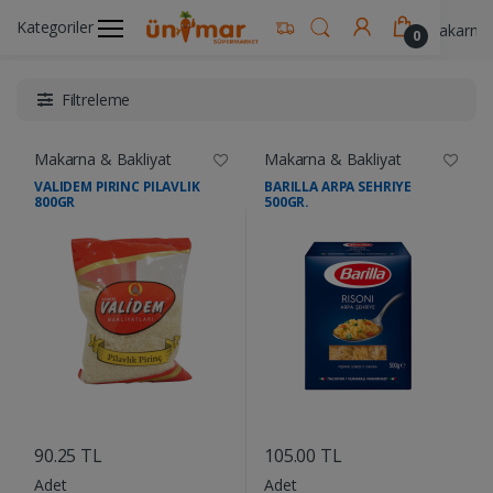
Kategoriler
Ünimar Anasayfa
Gıda & Yemek Ürünleri
Makarna 
0
Filtreleme
Makarna & Bakliyat
Makarna & Bakliyat
VALIDEM PIRINC PILAVLIK
BARILLA ARPA SEHRIYE
800GR
500GR.
....
....
90.25 TL
105.00 TL
Adet
Adet