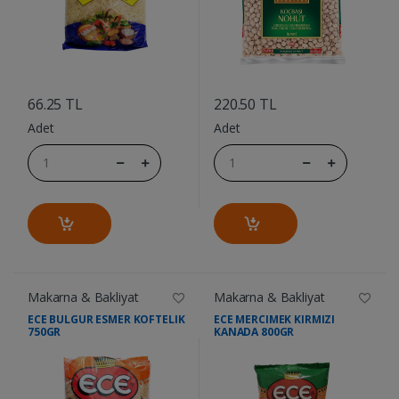
....
....
66.25 TL
220.50 TL
Adet
Adet
Makarna & Bakliyat
Makarna & Bakliyat
ECE BULGUR ESMER KOFTELIK
ECE MERCIMEK KIRMIZI
750GR
KANADA 800GR