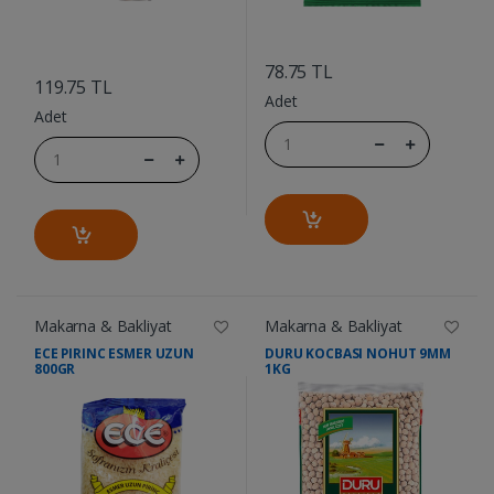
....
....
78.75 TL
119.75 TL
Adet
Adet
Makarna & Bakliyat
Makarna & Bakliyat
ECE PIRINC ESMER UZUN
DURU KOCBASI NOHUT 9MM
800GR
1KG