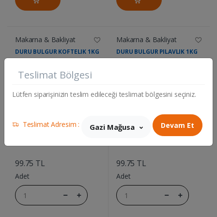
Makarna & Bakliyat
Makarna & Bakliyat
DURU BULGUR KOFTELIK 1KG
DURU BULGUR PILAVLIK 1KG
Teslimat Bölgesi
Lütfen siparişinizin teslim edileceği teslimat bölgesini seçiniz.
Teslimat Adresim :
Devam Et
Gazi Mağusa
....
....
99.75 TL
99.75 TL
Adet
Adet