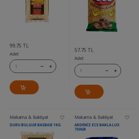
....
....
99.75 TL
57.75 TL
Adet
Adet
Makarna & Bakliyat
Makarna & Bakliyat
DURU BULGUR BASBASI 1KG
AKDENİZ ECE BAKLA LUX
750GR