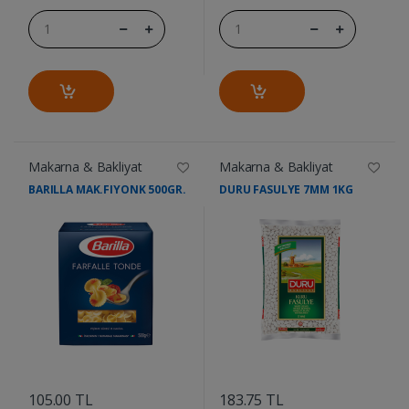
Makarna & Bakliyat
Makarna & Bakliyat
BARILLA MAK.FIYONK 500GR.
DURU FASULYE 7MM 1KG
....
....
105.00 TL
183.75 TL