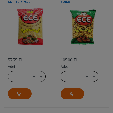
KOFTELIK 750GR
800GR
....
....
57.75 TL
105.00 TL
Adet
Adet