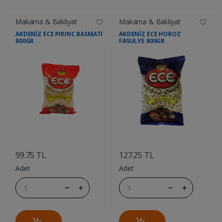
Makarna & Bakliyat
Makarna & Bakliyat
AKDENİZ ECE PIRINC BASMATI
AKDENİZ ECE HOROZ
800GR
FASULYE 800GR
....
....
99.75 TL
127.25 TL
Adet
Adet