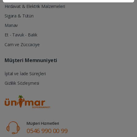
Hırdavat & Elektrik Malzemeleri
Sigara & Tütün
Manav
Et - Tavuk - Balık
Cam ve Züccaciye
Müşteri Memnuniyeti
İptal ve İade Süreçleri
Gizlilik Sözleşmesi
Müşteri Hizmetleri
0546 990 00 99