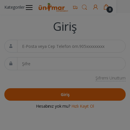
Ünimar Anasayfa
Hesabım
Giriş
Kategoriler
0
Giriş
E-Posta veya Cep Telefon
Şifre
Şifremi Unuttum
Giriş
Hesabınız yok mu?
Hızlı Kayıt Ol