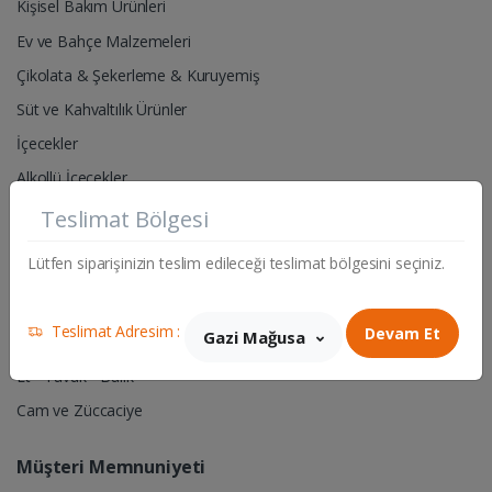
Kişisel Bakım Ürünleri
Ev ve Bahçe Malzemeleri
Çikolata & Şekerleme & Kuruyemiş
Süt ve Kahvaltılık Ürünler
İçecekler
Alkollü İçecekler
Teslimat Bölgesi
Pet Shop- Hayvan Yem & Aksesuarları
Lütfen siparişinizin teslim edileceği teslimat bölgesini seçiniz.
Hırdavat & Elektrik Malzemeleri
Sigara & Tütün
Teslimat Adresim :
Devam Et
Gazi Mağusa
Manav
Et - Tavuk - Balık
Cam ve Züccaciye
Müşteri Memnuniyeti