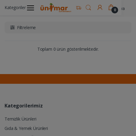
Kategoriler
Ünimar Anasayfa
Alkollü İçecekler
Şampanya
0
Filtreleme
Toplam 0 ürün gösterilmektedir.
Kategorilerimiz
Temizlik Ürünleri
Gıda & Yemek Ürünleri