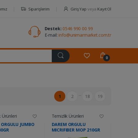
ımız
Siparişlerim
Giriş Yap
veya
Kayıt Ol
Destek:
0546 990 00 99
E-mail:
info@unimarmarket.com.tr
0
...
1
2
18
19
 Ürünleri
Temizlik Ürünleri
 ORGULU JUMBO
DAREM ORGULU
80GR
MICRIFIBER MOP 210GR