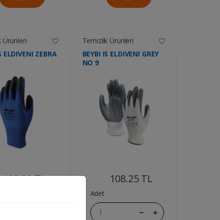
 Ürünleri
Temizlik Ürünleri
IS ELDIVENI ZEBRA
BEYBI IS ELDIVENI GREY
NO 9
....
....
103.00 TL
108.25 TL
Adet