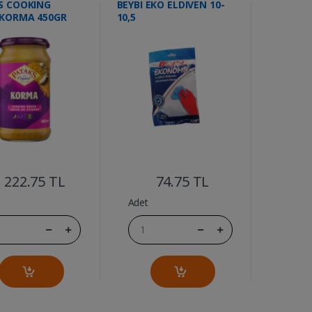
S COOKING
BEYBI EKO ELDIVEN 10-
 KORMA 450GR
10,5
....
....
222.75 TL
74.75 TL
Adet