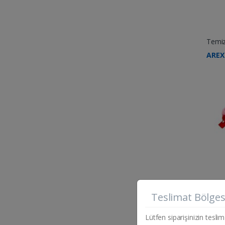
Temizl
AREX
Teslimat Bölges
Ad
Lütfen siparişinizin teslim