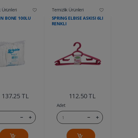
 Ürünleri
Temizlik Ürünleri
N BONE 100LU
SPRING ELBISE ASKISI 6LI
RENKLI
....
....
137.25 TL
112.50 TL
Adet