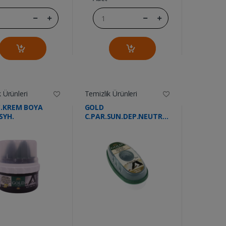
 Ürünleri
Temizlik Ürünleri
C.KREM BOYA
GOLD
SYH.
C.PAR.SUN.DEP.NEUTRAL
11ML
....
....