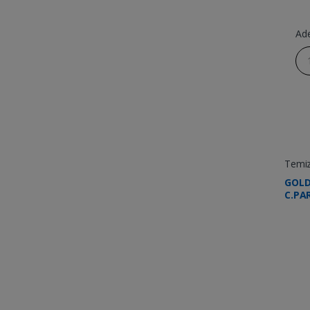
Ad
Temizl
GOL
C.PA