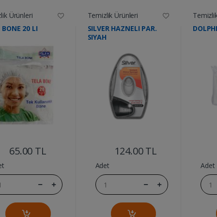
ik Ürünleri
Temizlik Ürünleri
Temizlik
 BONE 20 LI
SILVER HAZNELI PAR.
DOLPHI
SIYAH
....
....
65.00 TL
124.00 TL
et
Adet
Adet