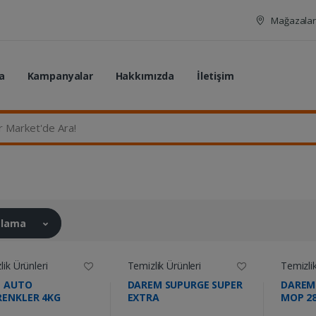
Mağazalar
a
Kampanyalar
Hakkımızda
İletişim
rket'de Ara...
ralama
ik Ürünleri
Temizlik Ürünleri
Temizlik
L AUTO
DAREM SUPURGE SUPER
DAREM
RENKLER 4KG
EXTRA
MOP 2