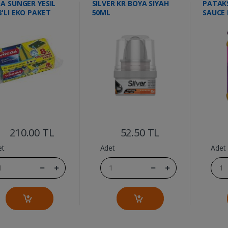
DA SUNGER YESIL
SILVER KR BOYA SIYAH
PATAK
8'LI EKO PAKET
50ML
SAUCE
....
....
210.00 TL
52.50 TL
et
Adet
Adet