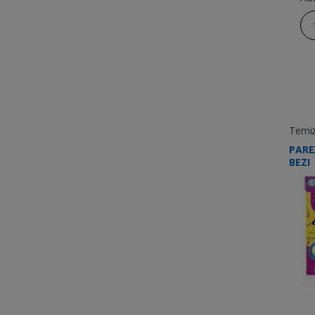
Temizl
PARE
BEZI