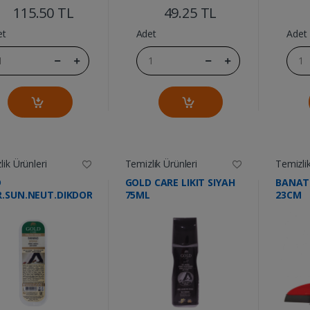
115.50 TL
49.25 TL
et
Adet
Adet
ik Ürünleri
Temizlik Ürünleri
Temizlik
D
GOLD CARE LIKIT SIYAH
BANAT 
R.SUN.NEUT.DIKDORTGEN
75ML
23CM