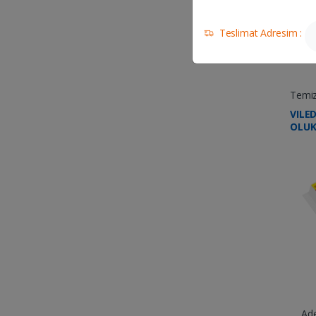
Teslimat Adresim :
Temizl
VILED
OLUK
Ad