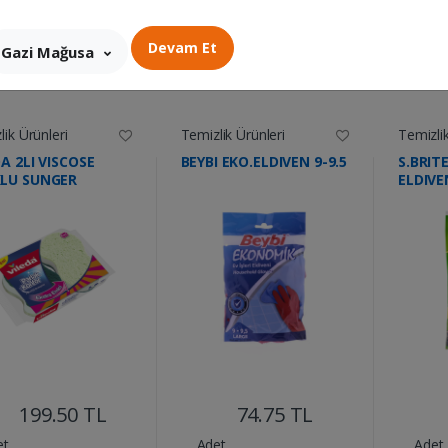
Devam Et
Gazi Mağusa
ik Ürünleri
Temizlik Ürünleri
Temizlik
A 2LI VISCOSE
BEYBI EKO.ELDIVEN 9-9.5
S.BRIT
LU SUNGER
ELDIVE
....
....
199.50 TL
74.75 TL
et
Adet
Adet