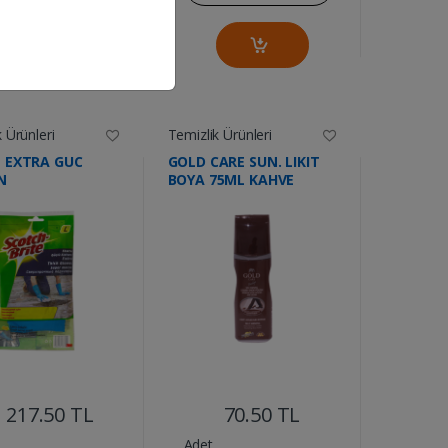
 Ürünleri
Temizlik Ürünleri
E EXTRA GUC
GOLD CARE SUN. LIKIT
N
BOYA 75ML KAHVE
....
....
217.50 TL
70.50 TL
Adet