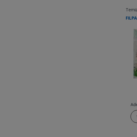
Temizl
FILPA
Ad