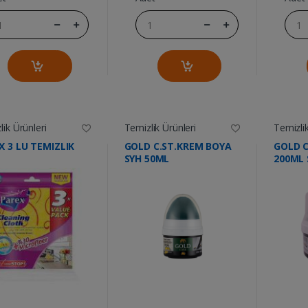
ik Ürünleri
Temizlik Ürünleri
Temizlik
X 3 LU TEMIZLIK
GOLD C.ST.KREM BOYA
GOLD 
SYH 50ML
200ML 
....
....