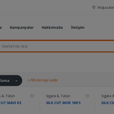
Mağazalar
a
Kampanyalar
Hakkımızda
İletişim
rket'de Ara...
x filtrelemeyi kaldır
ralama
a & Tütün
Sigara & Tütün
Sigara 
 CUT MAVI KS
SILK CUT MOR 100'S
SILK C