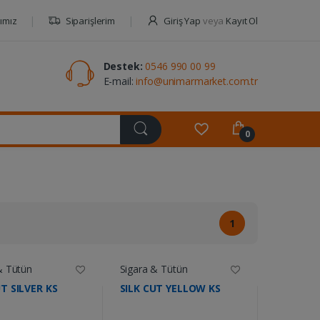
ımız
Siparişlerim
Giriş Yap
veya
Kayıt Ol
Destek:
0546 990 00 99
E-mail:
info@unimarmarket.com.tr
0
1
& Tütün
Sigara & Tütün
UT SILVER KS
SILK CUT YELLOW KS