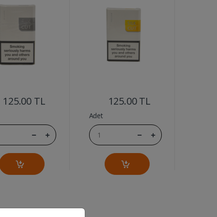
....
....
125.00 TL
125.00 TL
Adet