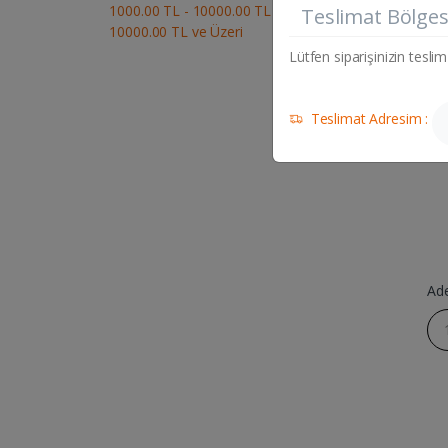
SILK
1000.00 TL - 10000.00 TL
Teslimat Bölges
10000.00 TL ve Üzeri
Lütfen siparişinizin teslim
Teslimat Adresim :
Ad