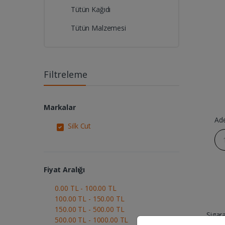
Tütün Kağıdı
Tütün Malzemesi
Filtreleme
Markalar
Ad
Silk Cut
Fiyat Aralığı
0.00 TL - 100.00 TL
100.00 TL - 150.00 TL
150.00 TL - 500.00 TL
Sigar
500.00 TL - 1000.00 TL