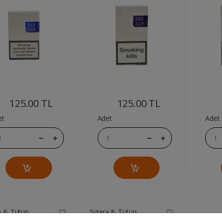
....
....
125.00 TL
125.00 TL
et
Adet
Adet
a & Tütün
Sigara & Tütün