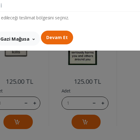
 CUT MOR KS
SILK CUT MOR SS 100'S
i
 edileceği teslimat bölgesini seçiniz.
Devam Et
Gazi Mağusa
....
....
125.00 TL
125.00 TL
et
Adet