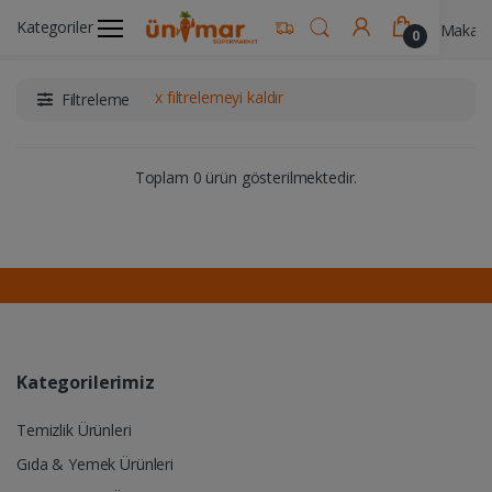
Kategoriler
Ünimar Anasayfa
Gıda & Yemek Ürünleri
Makarn
0
x filtrelemeyi kaldır
Filtreleme
Toplam 0 ürün gösterilmektedir.
Kategorilerimiz
Temizlik Ürünleri
Gıda & Yemek Ürünleri