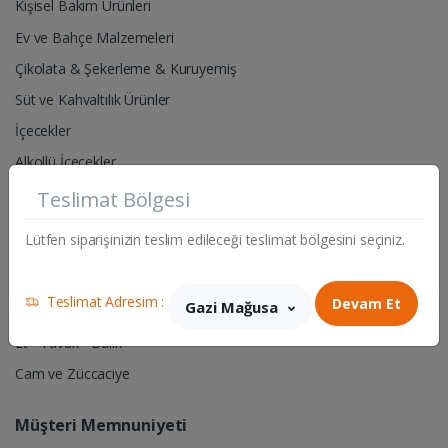
Kişisel Bakım Ürünleri
Ev ve Bahçe Malzemeleri
Çikolata & Şekerleme & Kuruyemiş
Süt ve Kahvaltılık Ürünler
İçecekler
Alkollü İçecekler
Teslimat Bölgesi
Pet Shop- Hayvan Yem & Aksesuarları
Lütfen siparişinizin teslim edileceği teslimat bölgesini seçiniz.
Hırdavat & Elektrik Malzemeleri
Sigara & Tütün
Teslimat Adresim :
Devam Et
Gazi Mağusa
Manav
Et - Tavuk - Balık
Cam ve Züccaciye
Müşteri Memnuniyeti