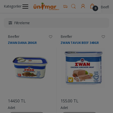
Kategoriler
Ünimar Anasayfa
Süt ve Kahvaltılık Ürünler
Beefler
0
Filtreleme
Beefler
Beefler
ZWAN DANA 200GR
ZWAN TAVUK BEEF 340GR
....
....
144.50 TL
155.00 TL
Adet
Adet