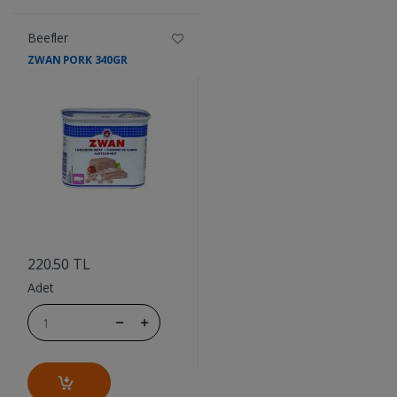
Beefler
ZWAN PORK 340GR
....
220.50 TL
Adet