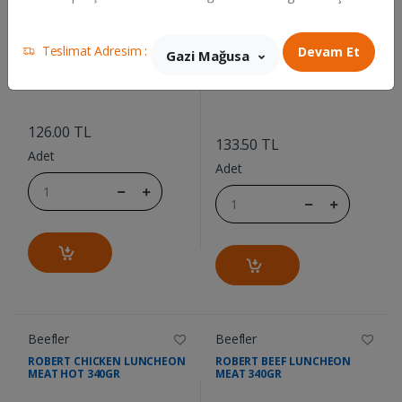
Teslimat Adresim :
Devam Et
Gazi Mağusa
....
....
126.00 TL
133.50 TL
Adet
Adet
Beefler
Beefler
ROBERT CHICKEN LUNCHEON
ROBERT BEEF LUNCHEON
MEAT HOT 340GR
MEAT 340GR