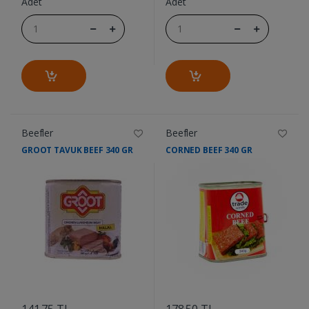
Adet
Adet
Beefler
Beefler
GROOT TAVUK BEEF 340 GR
CORNED BEEF 340 GR
....
....
141.75 TL
178.50 TL