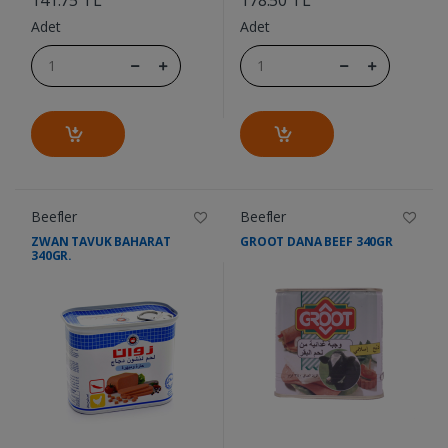
Adet
Adet
Beefler
Beefler
ZWAN TAVUK BAHARAT
GROOT DANA BEEF 340GR
340GR.
....