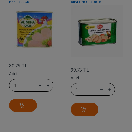
BEEF 200GR
MEAT HOT 200GR
....
....
80.75 TL
99.75 TL
Adet
Adet