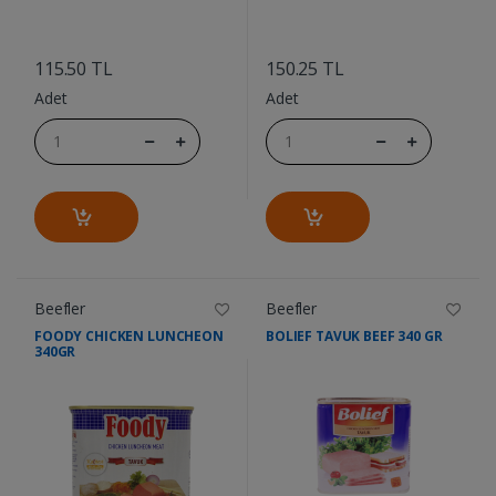
....
....
115.50 TL
150.25 TL
Adet
Adet
Beefler
Beefler
FOODY CHICKEN LUNCHEON
BOLIEF TAVUK BEEF 340 GR
340GR