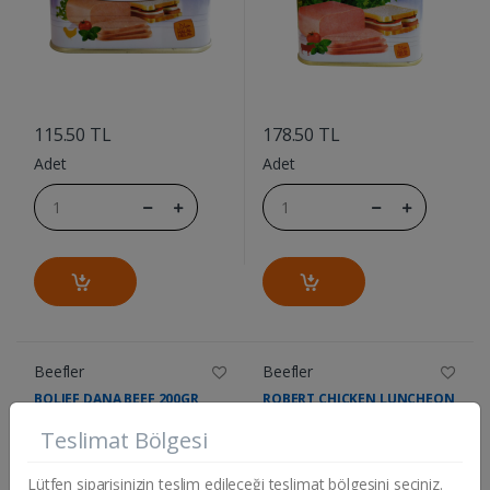
....
....
115.50 TL
178.50 TL
Adet
Adet
Beefler
Beefler
BOLIEF DANA BEEF 200GR
ROBERT CHICKEN LUNCHEON
MEAT 340GR
Teslimat Bölgesi
Lütfen siparişinizin teslim edileceği teslimat bölgesini seçiniz.