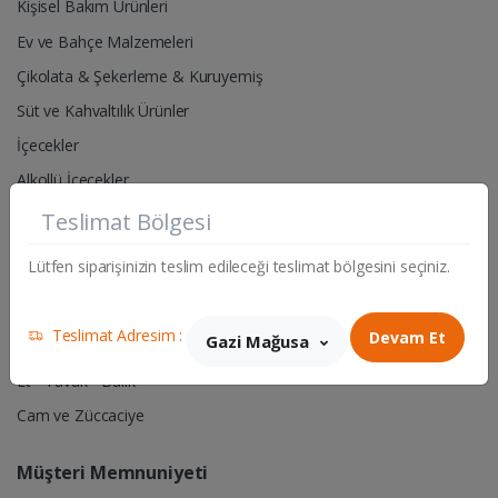
Kişisel Bakım Ürünleri
Ev ve Bahçe Malzemeleri
Çikolata & Şekerleme & Kuruyemiş
Süt ve Kahvaltılık Ürünler
İçecekler
Alkollü İçecekler
Teslimat Bölgesi
Pet Shop- Hayvan Yem & Aksesuarları
Lütfen siparişinizin teslim edileceği teslimat bölgesini seçiniz.
Hırdavat & Elektrik Malzemeleri
Sigara & Tütün
Teslimat Adresim :
Devam Et
Gazi Mağusa
Manav
Et - Tavuk - Balık
Cam ve Züccaciye
Müşteri Memnuniyeti