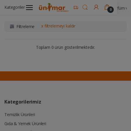
Kategoriler
Ünimar Anasayfa
Kişisel Bakım Ürünleri
Parfüm ve
0
x filtrelemeyi kaldır
Filtreleme
Toplam 0 ürün gösterilmektedir.
Kategorilerimiz
Temizlik Ürünleri
Gıda & Yemek Ürünleri