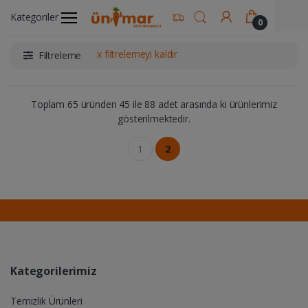
Ünimar Anasayfa
Manav
Kategoriler
0
x filtrelemeyi kaldır
Filtreleme
Toplam 65 üründen 45 ile 88 adet arasında ki ürünlerimiz
gösterilmektedir.
1
2
Kategorilerimiz
Temizlik Ürünleri