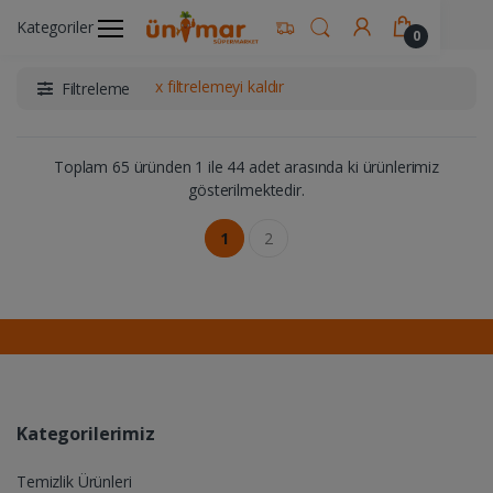
Ünimar Anasayfa
Manav
Kategoriler
0
x filtrelemeyi kaldır
Filtreleme
Toplam 65 üründen 1 ile 44 adet arasında ki ürünlerimiz
gösterilmektedir.
1
2
Kategorilerimiz
Temizlik Ürünleri