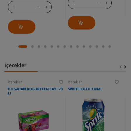
İçecekler
İçecekler
İçecekler
İç
DOGADAN BOGURTLEN CAYI 20
SPRITE KUTU 330ML
M
LI