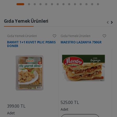
Gıda Yemek Ürünleri
Gıda Yemek Ürünleri
Gıda Yemek Ürünleri
G
BANVIT 1+1 KUVET PILIC PISMIS
MAESTRO LAZANYA 750GR
D
DONER
....
....
525.00 TL
9
399.00 TL
Adet
A
Adet