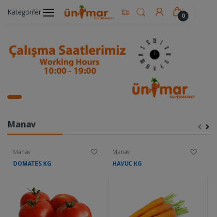
Kategoriler
0
Manav
Manav
Manav
M
DOMATES KG
HAVUC KG
K