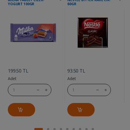
YOGURT 100GR
60GR
....
....
6
199.50 TL
93.50 TL
A
Adet
Adet