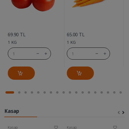
....
....
69.90 TL
65.00 TL
7
1 KG
1 KG
1
Kasap
Kasap
Kasap
K