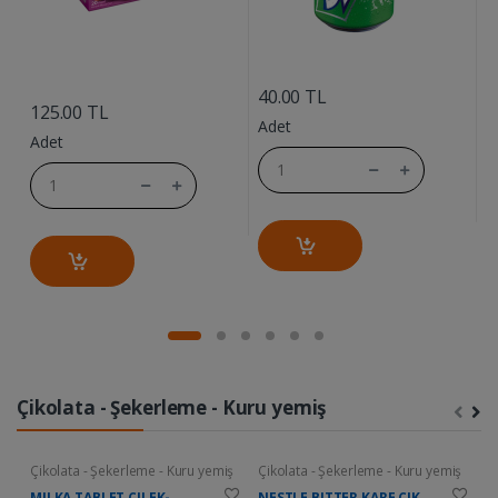
....
....
40.00 TL
7
125.00 TL
Adet
A
Adet
Çikolata - Şekerleme - Kuru yemiş
Çikolata - Şekerleme - Kuru yemiş
Çikolata - Şekerleme - Kuru yemiş
Ç
MILKA TABLET CILEK-
NESTLE BITTER KARE CIK.
D