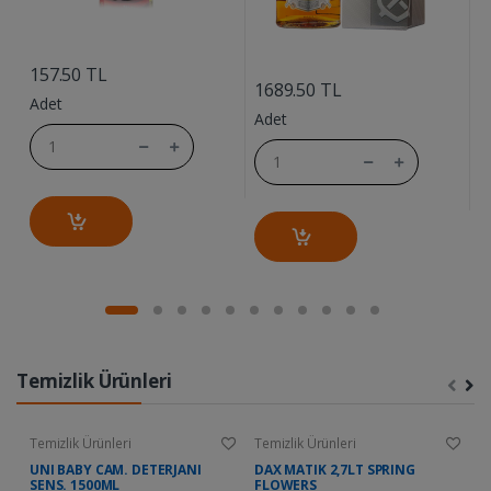
....
....
157.50 TL
1
1689.50 TL
Adet
A
Adet
Temizlik Ürünleri
Temizlik Ürünleri
Temizlik Ürünleri
Te
UNI BABY CAM. DETERJANI
DAX MATIK 2,7LT SPRING
D
SENS. 1500ML
FLOWERS