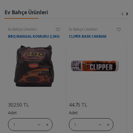
Ev Bahçe Ürünleri
Ev Bahçe Ürünleri
Ev Bahçe Ürünleri
E
BBQ MANGAL KOMURU 2,5KG
CLIPER BASK CAKMAK
A
....
....
302.50 TL
44.75 TL
6
Adet
Adet
A