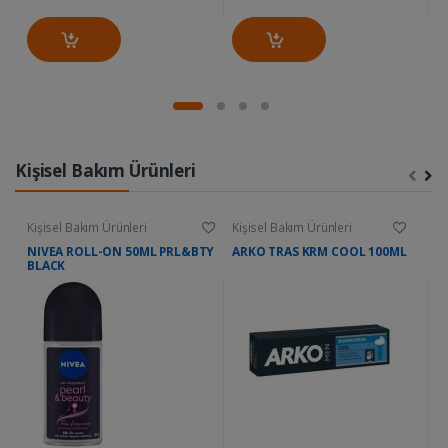
Kişisel Bakım Ürünleri
Kişisel Bakım Ürünleri
Kişisel Bakım Ürünleri
Ki
NIVEA ROLL-ON 50ML PRL&BTY
ARKO TRAS KRM COOL 100ML
D
BLACK
W