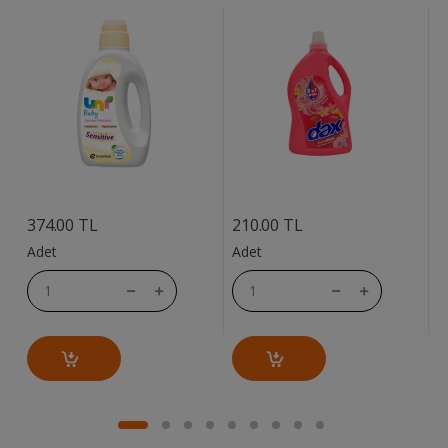
....
....
9
374.00 TL
210.00 TL
A
Adet
Adet