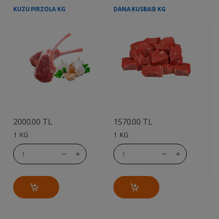
KUZU PIRZOLA KG
DANA KUSBASI KG
D
....
....
2000.00 TL
1570.00 TL
1
1 KG
1 KG
1