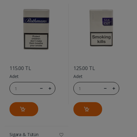
....
....
115.00 TL
125.00 TL
Adet
Adet
Sigara & Tütün