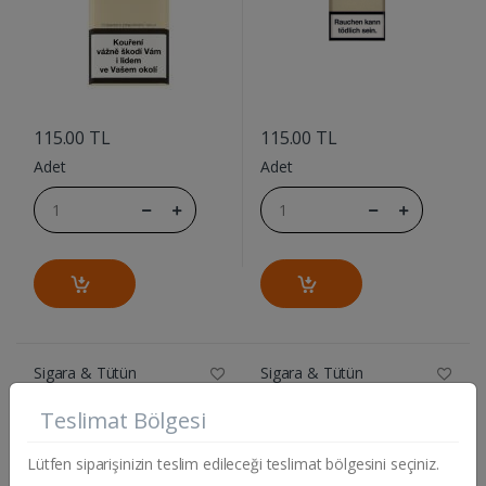
....
....
115.00 TL
115.00 TL
Adet
Adet
Sigara & Tütün
Sigara & Tütün
DAVIDOFF CLASSIC SLIMS
SILK CUT MOR 100'S
Teslimat Bölgesi
Lütfen siparişinizin teslim edileceği teslimat bölgesini seçiniz.