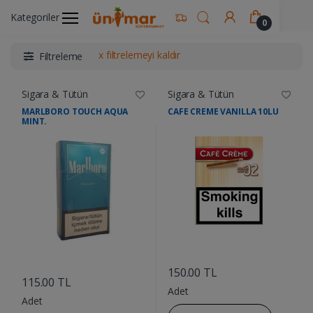
Ünimar Anasayfa
Sigara & Tütün
Kategoriler
0
x filtrelemeyi kaldır
Filtreleme
Sigara & Tütün
Sigara & Tütün
MARLBORO TOUCH AQUA
CAFE CREME VANILLA 10LU
MINT.
....
....
150.00 TL
115.00 TL
Adet
Adet