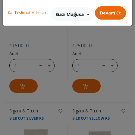
Teslimat Adresim :
Devam Et
Gazi Mağusa
....
....
115.00 TL
125.00 TL
Adet
Adet
Sigara & Tütün
Sigara & Tütün
SILK CUT SILVER KS
SILK CUT YELLOW KS