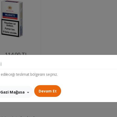
....
114.00 TL
et
i
 edileceği teslimat bölgesini seçiniz.
Devam Et
Gazi Mağusa