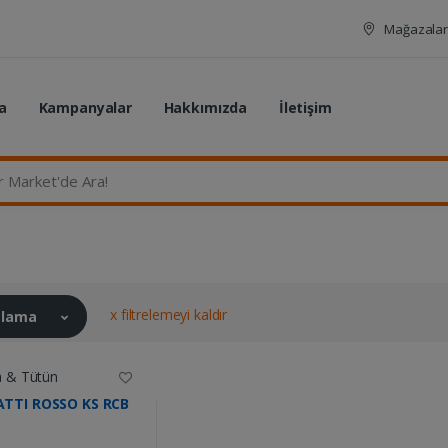
Mağazalar
a
Kampanyalar
Hakkımızda
İletişim
rket'de Ara...
x filtrelemeyi kaldır
ralama
a & Tütün
TTI ROSSO KS RCB