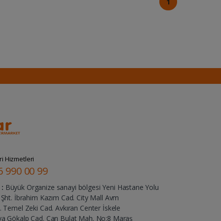
1
i Hizmetleri
6 990 00 99
:
Büyük Organize sanayi bölgesi Yeni Hastane Yolu
Şht. İbrahim Kazım Cad. City Mall Avm
 Temel Zeki Cad. Avkıran Center İskele
ya Gökalp Cad. Can Bulat Mah. No:8 Maraş