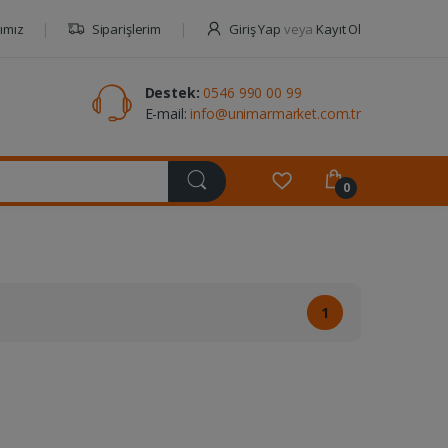
ımız
Siparişlerim
Giriş Yap
veya
Kayıt Ol
Destek:
0546 990 00 99
E-mail:
info@unimarmarket.com.tr
0
1