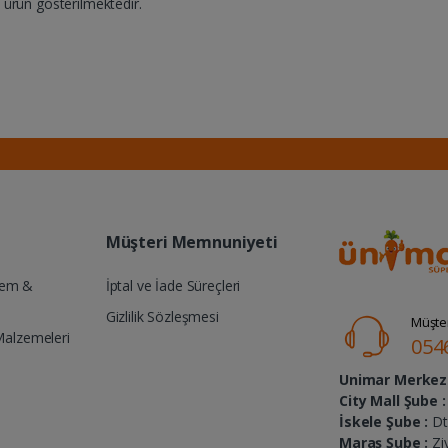
ürün gösterilmektedir.
Müşteri Memnuniyeti
Yem &
İptal ve İade Süreçleri
Gizlilik Sözleşmesi
Müşter
Malzemeleri
054
Unimar Merkez 
City Mall Şube :
İskele Şube :
Dt.
Maraş Şube :
Zi