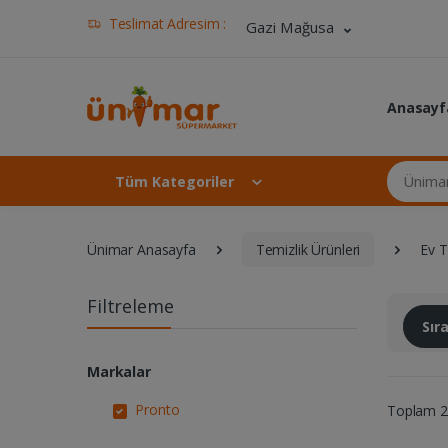
Teslimat Adresim :
Gazi Mağusa
Anasayf
Ünimar Ma
Tüm Kategoriler
Ünimar Anasayfa
Temizlik Ürünleri
Ev T
Filtreleme
Sı
Markalar
Pronto
Toplam 2 