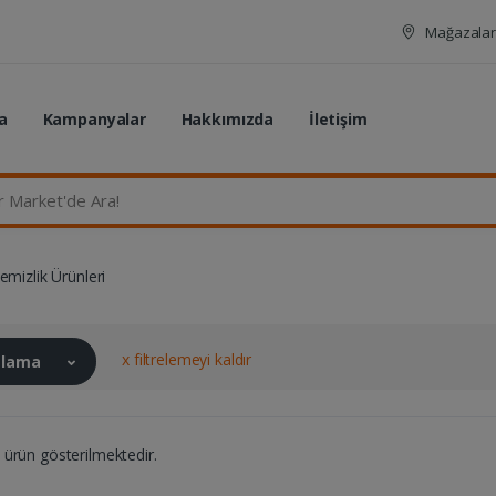
Mağazalar
a
Kampanyalar
Hakkımızda
İletişim
rket'de Ara...
emizlik Ürünleri
x filtrelemeyi kaldır
ralama
ürün gösterilmektedir.