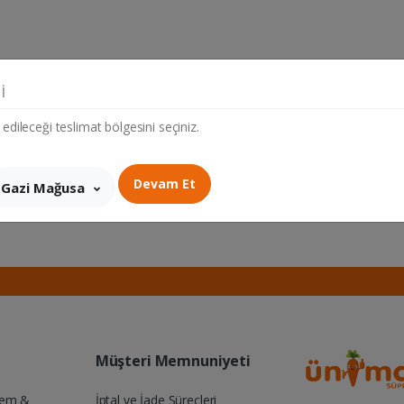
i
 edileceği teslimat bölgesini seçiniz.
Devam Et
Gazi Mağusa
Müşteri Memnuniyeti
Yem &
İptal ve İade Süreçleri