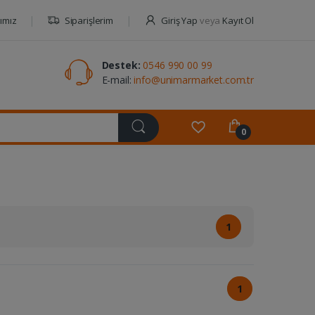
ımız
Siparişlerim
Giriş Yap
veya
Kayıt Ol
Destek:
0546 990 00 99
E-mail:
info@unimarmarket.com.tr
0
1
1