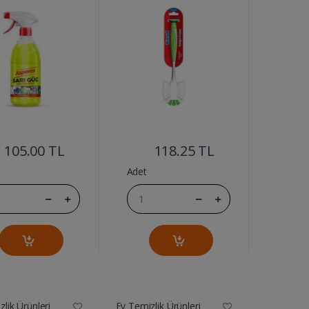
....
....
105.00 TL
118.25 TL
Adet
lik Ürünleri
Ev Temizlik Ürünleri