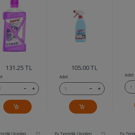
SOKUCU
....
....
131.25 TL
105.00 TL
Adet
et
Adet
izlik Ürünleri
Ev Temizlik Ürünleri
Ev Temiz