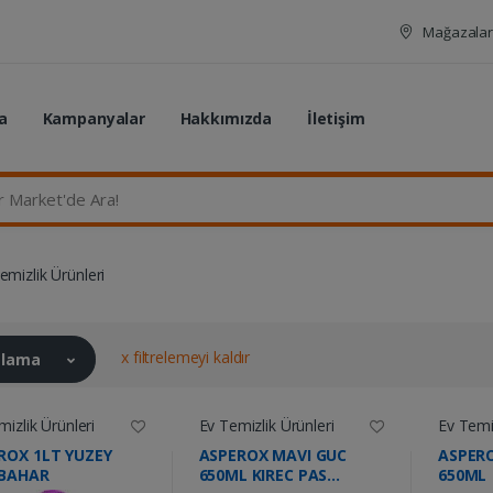
Mağazalar
a
Kampanyalar
Hakkımızda
İletişim
rket'de Ara...
emizlik Ürünleri
x filtrelemeyi kaldır
ralama
izlik Ürünleri
Ev Temizlik Ürünleri
Ev Temiz
ROX 1LT YUZEY
ASPEROX MAVI GUC
ASPERO
BAHAR
650ML KIREC PAS
650ML