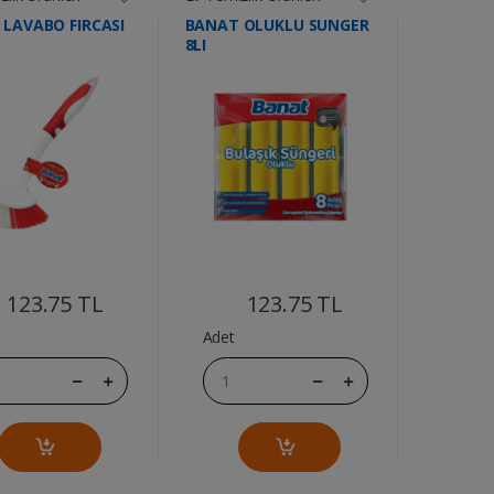
LAVABO FIRCASI
BANAT OLUKLU SUNGER
8LI
....
....
123.75 TL
123.75 TL
Adet