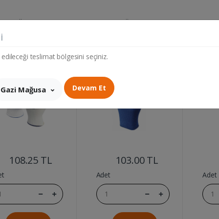
izlik Ürünleri
Ev Temizlik Ürünleri
Ev Temiz
i
 IS ELDIVENI GREY
BEYBI IS ELDIVENI ZEBRA
BEYBI 
NO 10
NO 9
 edileceği teslimat bölgesini seçiniz.
Devam Et
Gazi Mağusa
....
....
108.25 TL
103.00 TL
et
Adet
Adet