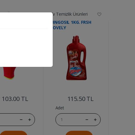
lik Ürünleri
Ev Temizlik Ürünleri
IS ELDIVENI ZEBRA
BINGOSIL 1KG. FRSH
LOVELY
....
....
103.00 TL
115.50 TL
Adet