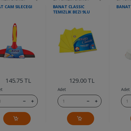
T CAM SILECEGI
BANAT CLASSIC
BANAT 
M
TEMIZLIK BEZI 9LU
....
....
145.75 TL
129.00 TL
et
Adet
Adet