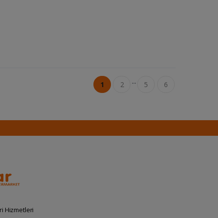
...
1
2
5
6
i Hizmetleri