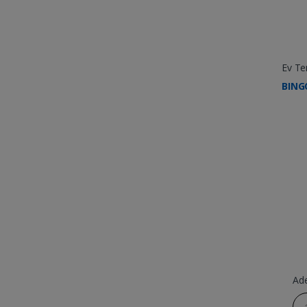
Ev Tem
BING
Ad