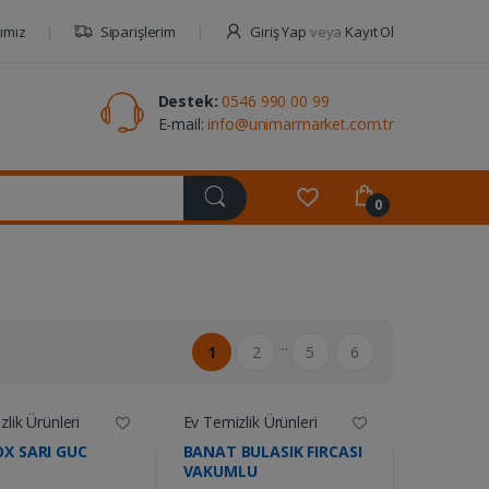
ımız
Siparişlerim
Giriş Yap
veya
Kayıt Ol
Destek:
0546 990 00 99
E-mail:
info@unimarmarket.com.tr
0
...
1
2
5
6
lik Ürünleri
Ev Temizlik Ürünleri
X SARI GUC
BANAT BULASIK FIRCASI
VAKUMLU