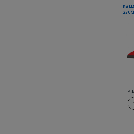
BANA
23C
Ad