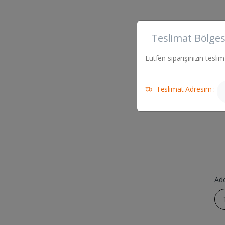
Ev Tem
Teslimat Bölges
BEYBI
NO 9
Lütfen siparişinizin teslim
Teslimat Adresim :
Ad