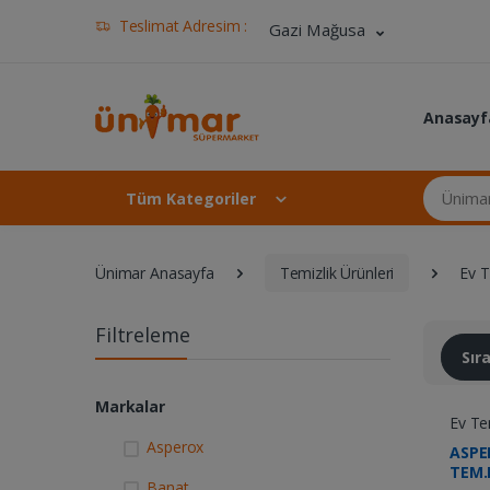
Teslimat Adresim :
Gazi Mağusa
Anasayf
Ünimar Ma
Tüm Kategoriler
Ünimar Anasayfa
Temizlik Ürünleri
Ev T
Filtreleme
Sı
Markalar
Ev Tem
Asperox
ASPE
TEM.
Banat