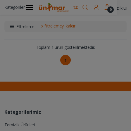
Kategoriler
Ünimar Anasayfa
Temizlik Ürünleri
Ev Temizlik Ürün
0
x filtrelemeyi kaldır
Filtreleme
Toplam 1 ürün gösterilmektedir.
1
Kategorilerimiz
Temizlik Ürünleri