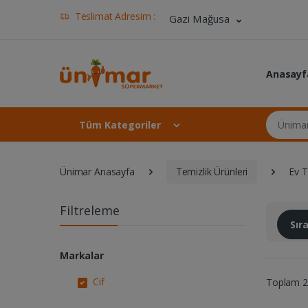
Teslimat Adresim :
Gazi Mağusa
Anasayf
Ünimar Ma
Tüm Kategoriler
Ünimar Anasayfa
Temizlik Ürünleri
Ev T
Filtreleme
Sı
Markalar
Cif
Toplam 27