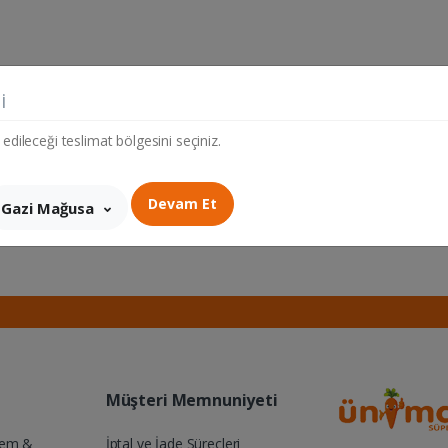
i
 edileceği teslimat bölgesini seçiniz.
Devam Et
Gazi Mağusa
Müşteri Memnuniyeti
Yem &
İptal ve İade Süreçleri