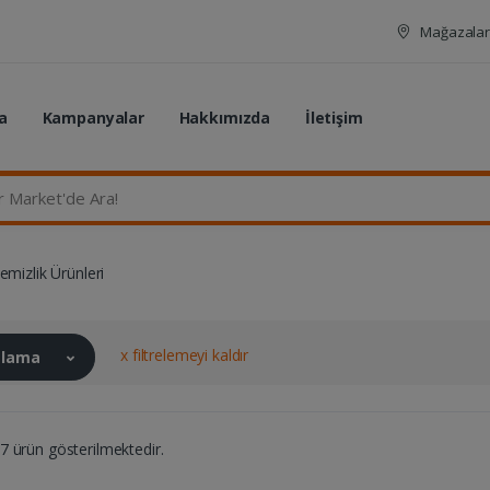
Mağazalar
a
Kampanyalar
Hakkımızda
İletişim
rket'de Ara...
emizlik Ürünleri
x filtrelemeyi kaldır
ralama
 ürün gösterilmektedir.