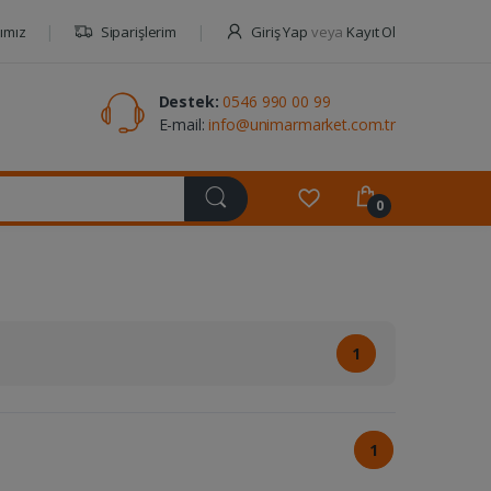
ımız
Siparişlerim
Giriş Yap
veya
Kayıt Ol
Destek:
0546 990 00 99
E-mail:
info@unimarmarket.com.tr
0
1
1