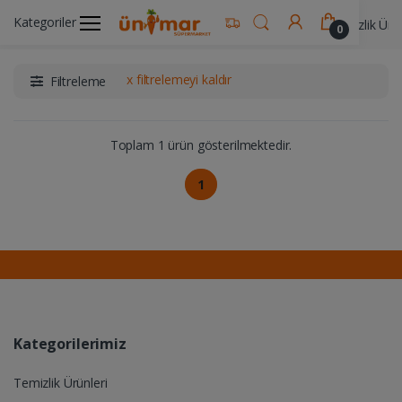
Kategoriler
Ünimar Anasayfa
Temizlik Ürünleri
Ev Temizlik Ürün
0
x filtrelemeyi kaldır
Filtreleme
Toplam 1 ürün gösterilmektedir.
1
Kategorilerimiz
Temizlik Ürünleri