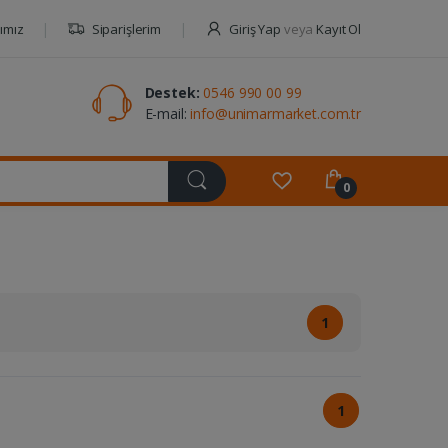
ımız
Siparişlerim
Giriş Yap
veya
Kayıt Ol
Destek:
0546 990 00 99
E-mail:
info@unimarmarket.com.tr
0
1
1