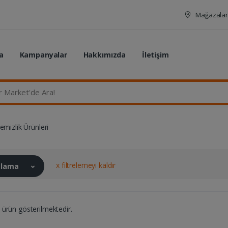
Mağazalar
a
Kampanyalar
Hakkımızda
İletişim
rket'de Ara...
emizlik Ürünleri
x filtrelemeyi kaldır
ralama
ürün gösterilmektedir.