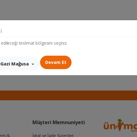
i
 edileceği teslimat bölgesini seçiniz.
Devam Et
Gazi Mağusa
Müşteri Memnuniyeti
Yem &
İptal ve İade Süreçleri