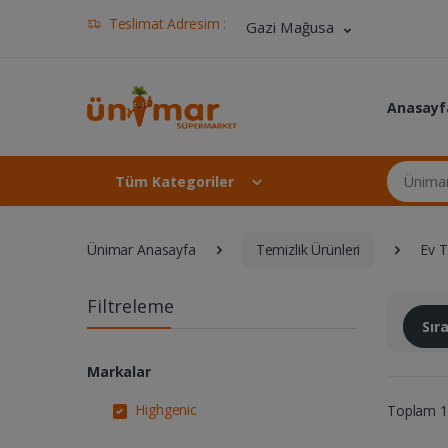
Teslimat Adresim :
Gazi Mağusa
Anasayf
Ünimar Ma
Tüm Kategoriler
Ünimar Anasayfa
Temizlik Ürünleri
Ev T
Filtreleme
Sı
Markalar
Highgenic
Toplam 1 