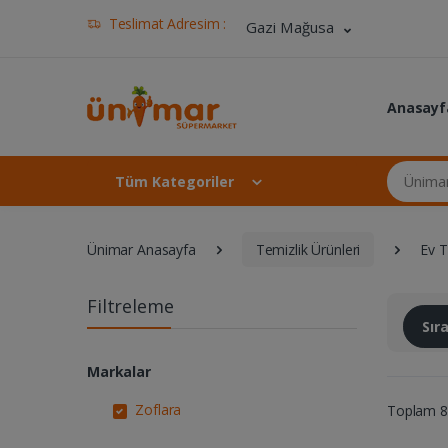
Teslimat Adresim :
Gazi Mağusa
Anasayf
Ünimar Ma
Tüm Kategoriler
Ünimar Anasayfa
Temizlik Ürünleri
Ev T
Filtreleme
Sı
Markalar
Zoflara
Toplam 8 