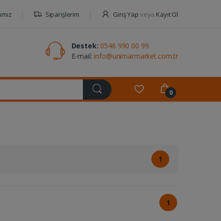
ımız
Siparişlerim
Giriş Yap
veya
Kayıt Ol
Destek:
0546 990 00 99
E-mail:
info@unimarmarket.com.tr
0
1
1