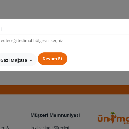
i
 edileceği teslimat bölgesini seçiniz.
Devam Et
Gazi Mağusa
Müşteri Memnuniyeti
Yem &
İptal ve İade Süreçleri