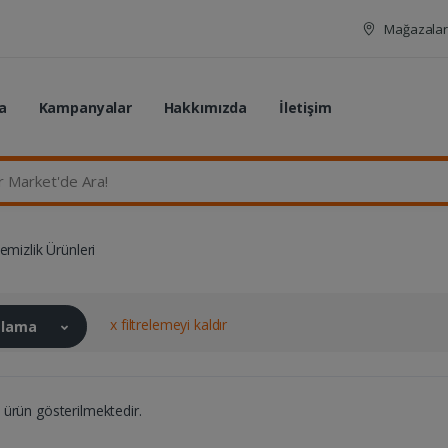
Mağazalar
a
Kampanyalar
Hakkımızda
İletişim
rket'de Ara...
emizlik Ürünleri
x filtrelemeyi kaldır
ralama
ürün gösterilmektedir.