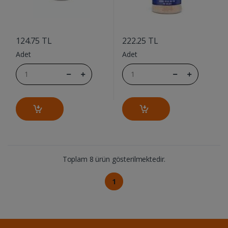
....
....
124.75 TL
222.25 TL
Adet
Adet
Toplam 8 ürün gösterilmektedir.
1