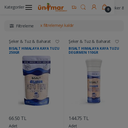
Kategoriler
Ünimar Anasayfa
Gıda & Yemek Ürünleri
Şeker & 
0
x filtrelemeyi kaldır
Filtreleme
Şeker & Tuz & Baharat
Şeker & Tuz & Baharat
BISALT HIMALAYA KAYA TUZU
BISALT HIMALAYA KAYA TUZU
250GR
DEGIRMEN 110GR
....
....
66.50 TL
144.75 TL
Adet
Adet